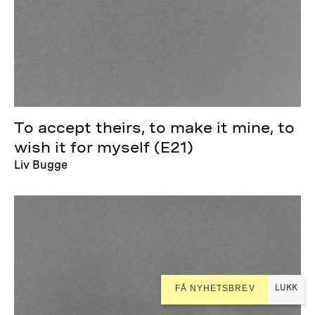
To accept theirs, to make it mine, to
wish it for myself (E21)
Liv Bugge
LUKK
FÅ NYHETSBREV