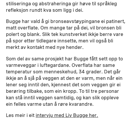
stiliseringa og abstraheringa gir høve til språkleg
refleksjon rundt kva som ligg i dei.
Bugge har vald å gi bronseavstøypingane ei patinert,
matt overflate. Om mange tar på dei, vil bronsen bli
polert og blank. Slik tek kunstverket ikkje berre vare
på spor etter tidlegare innsette, men vil også bli
merkt av kontakt med nye hender.
Som del av same prosjekt har Bugge fått sett opp to
varmeveggar i luftegardane. Overflata har same
temperatur som menneskehud, 34 grader. Det går
ikkje an å sjå på veggen at den er varm, men når ein
lener seg inntil den, kjennest det som veggen gir ei
berøring tilbake, som ein kropp. To til tre personar
kan stå inntil veggen samtidig, og kan slik oppleve
ein felles varme utan å røre kvarandre.
Les meir i eit
intervju med Liv Bugge her.