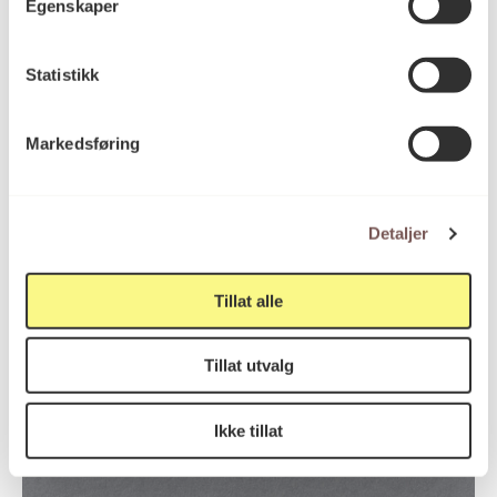
Egenskaper
Statistikk
Markedsføring
Detaljer
To accept theirs, to make it mine, to
Tillat alle
wish it for myself (E13)
Liv Bugge
Tillat utvalg
Ikke tillat