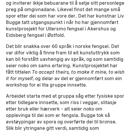
og inviterer ikkje bebuarane til å setje sitt personlege
preg på omgivnadane. Likevel finst det mange små
spor etter dei som har vore der. Det har kunstnar Liv
Bugge tatt utgangspunkt i når ho har gjennomført
kunstprosjekt for Ullersmo fengsel i Akershus og
Eidsberg fengsel i Østfold.
Det blir snakka over 60 språk i norske fengsel. Det
var difor viktig å finne fram til eit kunstuttrykk som
kan bli forstått uavhengig av språk, og som samtidig
seier noko om sams erfaring. Kunstprosjektet har
fått tittelen
To accept theirs, to make it mine, to wish
it for myself
, og delar av det er gjennomført som ein
workshop for ei lita gruppe innsette.
Arbeidet starta med at gruppa såg etter fysiske spor
etter tidlegare innsette, som riss i veggar, slitasje
etter bruk eller hærverk – alt seier noko om
opplevinga til dei som er fengsla. Bugge tok så
avstøypingar av spora og overførte dei til bronse.
Slik blir ytringane gitt verdi, samtidig som