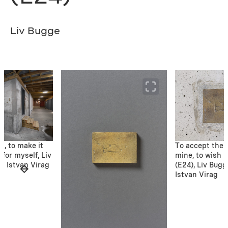
Liv Bugge
s, to make it
To accept their
 for myself, Liv
mine, to wish i
: Istvan Virag
(E24), Liv Bugg
Istvan Virag