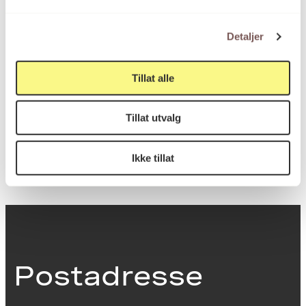
Høyde: 5cm
Detaljer
KORO.007525
Reference
Tillat alle
Tillat utvalg
Eidsberg fengsel
Sted
Ikke tillat
Postadresse