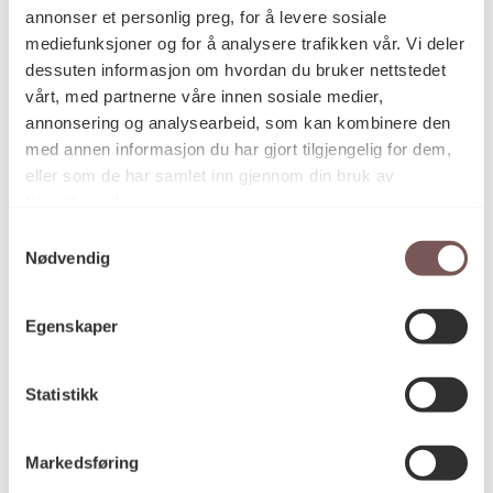
annonser et personlig preg, for å levere sosiale
mediefunksjoner og for å analysere trafikken vår. Vi deler
dessuten informasjon om hvordan du bruker nettstedet
2018
Datering
vårt, med partnerne våre innen sosiale medier,
annonsering og analysearbeid, som kan kombinere den
med annen informasjon du har gjort tilgjengelig for dem,
Liv Bugge
Kunstner
eller som de har samlet inn gjennom din bruk av
tjenestene deres.
Samtykkevalg
Nødvendig
Vegginstallasjon
Kategori
Egenskaper
Støpt bronse
Teknikk og
materiale
Statistikk
Mål
Markedsføring
Bredde: 7,3cm