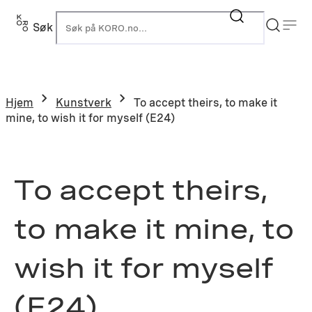
Hopp
til
Søk
K
innhold
Hjem
Kunstverk
To accept theirs, to make it
mine, to wish it for myself (E24)
To accept theirs,
to make it mine, to
wish it for myself
(E24)