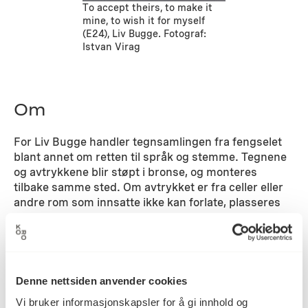
To accept theirs, to make it
mine, to wish it for myself
(E24), Liv Bugge. Fotograf:
Istvan Virag
Om
For Liv Bugge handler tegnsamlingen fra fengselet
blant annet om retten til språk og stemme. Tegnene
og avtrykkene blir støpt i bronse, og monteres
tilbake samme sted. Om avtrykket er fra celler eller
andre rom som innsatte ikke kan forlate, plasseres
avstøpningene i nybygg, korridorer, felles rom eller
ute i bakken.
Arbeidet er blant annet inspirert av filmen Le Chant
de l’amour av Jean Genet.
Denne nettsiden anvender cookies
Vi bruker informasjonskapsler for å gi innhold og
Detaljer