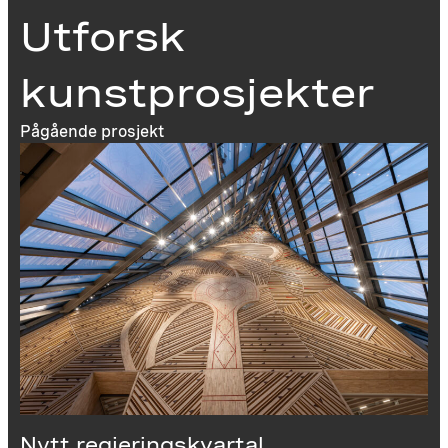
Utforsk
kunstprosjekter
Pågående prosjekt
Nytt regjeringskvartal