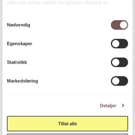
eller som de har samlet inn gjennom din bruk av
tjenestene deres.
Samtykkevalg
Nødvendig
Egenskaper
Aktuelt
23.07.2026
Minnestedet etter 22. juli har åpnet
Statistikk
Markedsføring
Detaljer
Tillat alle