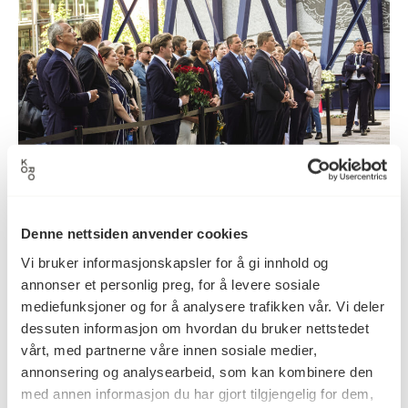
Aktuelt
05.08.2026
Det nasjonale minnestedet etter 22.
Denne nettsiden anvender cookies
juli er tema på Arendalsuka
Vi bruker informasjonskapsler for å gi innhold og
annonser et personlig preg, for å levere sosiale
mediefunksjoner og for å analysere trafikken vår. Vi deler
dessuten informasjon om hvordan du bruker nettstedet
vårt, med partnerne våre innen sosiale medier,
annonsering og analysearbeid, som kan kombinere den
med annen informasjon du har gjort tilgjengelig for dem,