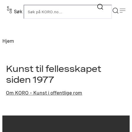
Hopp
til
Søk
K
innhold
Hjem
Kunst til fellesskapet
siden 1977
Om KORO – Kunst i offentlige rom