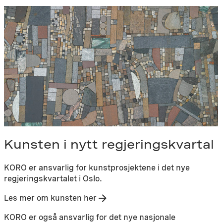
Detalj
av
Jumana
Mannas
bygulv
«Sebastia»
(2025),
regjeringskvartalet,
Oslo.
Foto:
Niklas
Hart
/
KORO.
Kunsten i nytt regjeringskvartal
KORO er ansvarlig for kunstprosjektene i det nye
regjeringskvartalet i Oslo.
Les mer om kunsten her
KORO er også ansvarlig for det nye nasjonale