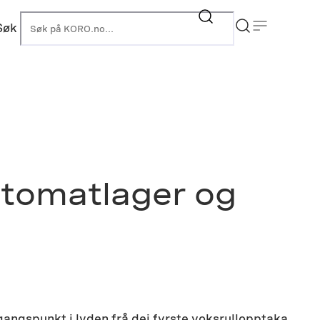
Søk
KORO
utomatlager og
gangspunkt i lyden frå dei fyrste voksrullopptaka