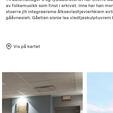
av folkemusikk som finst i arkivet. Inne har han mo
stoerre jïh integreereme ålkoevïedtjevierhkiem 
gååvnesieh. Gåetien sisnie lea vïedtjeskulptuvrem
Vis på kartet