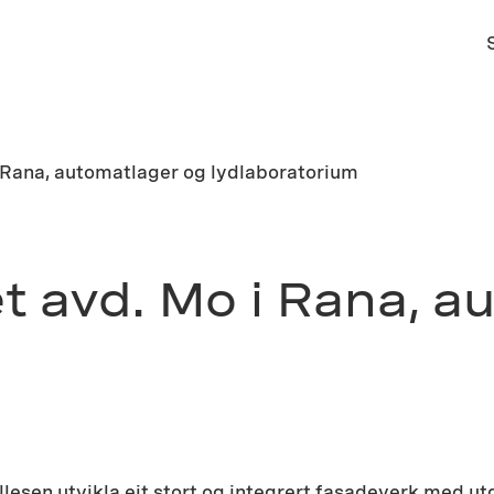
i Rana, automatlager og lydlaboratorium
t avd. Mo i Rana, a
llesen utvikla eit stort og integrert fasadeverk med ut