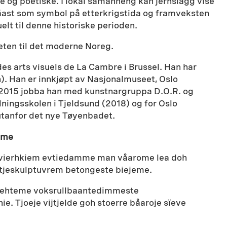
e og poetiske. I lokal samanheng kan jernslagg vise
eller
sjåast som symbol på etterkrigstida og framveksten
redusere
lt til denne historiske perioden.
lyden.
teten til det moderne Noreg.
es arts visuels de La Cambre i Brussel. Han har
). Han er innkjøpt av Nasjonalmuseet, Oslo
 2015 jobba han med kunstnargruppa D.O.R. og
dningsskolen i Tjeldsund (2018) og for Oslo
utanfor det nye Tøyenbadet.
ume
tjevierhkiem evtiedamme man våarome lea doh
tjeskulptuvrem betongeste biejeme.
edehteme voksrullbaantedimmeste
 Tjoeje vijtjelde goh stoerre båaroje sïeve