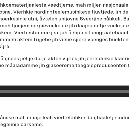
rhkoematerijaaleste veedtjeme, mah mijjen nasjonaale
sne. Vierhkie hardingfeelemusihkese tjuvtjede, jïh d
tjegoerkesinie utni, åvtelen unijovne Sveerjine nåhkeli.
h, mah tjoejem aerpievuekeste jïh daajbaaletje vuekes
gaskem. Viertiestamme jeatjah åehpies fonograafebaa
ieh aktem frijjebe jïh vielie sjïere voenges buekteme
ïjre.
oes jielije dorje akten vijries jïh jeereldihkie klaeri
ine måaladamme jïh glaseereme teegeleproduseenten 
ånske mah maaje leah vïedteldihkie daajbaaletje indust
eegelinie barkeme.