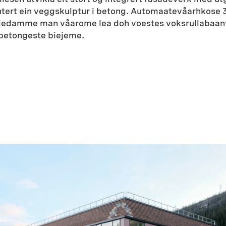
ntert ein veggskulptur i betong. Automaatevåarhkose 3 
evtiedamme man våarome lea doh voestes voksrullab
 betongeste biejeme.