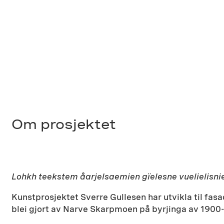
Om prosjektet
Lohkh teekstem åarjelsaemien gïelesne vuelielisni
Kunstprosjektet Sverre Gullesen har utvikla til fas
blei gjort av Narve Skarpmoen på byrjinga av 1900-t