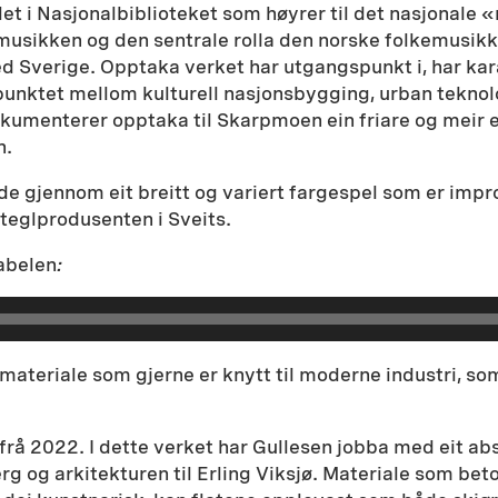
et i Nasjonalbiblioteket som høyrer til det nasjonale «
musikken og den sentrale rolla den norske folkemusikken
ed Sverige. Opptaka verket har utgangspunkt i, har ka
unktet mellom kulturell nasjonsbygging, urban teknolog
umenterer opptaka til Skarpmoen ein friare og meir ei
n.
de gjennom eit breitt og variert fargespel som er impr
teglprodusenten i Sveits.
abelen
:
 materiale som gjerne er knytt til moderne industri, s
frå 2022. I dette verket har Gullesen jobba med eit ab
rg og arkitekturen til Erling Viksjø. Materiale som be