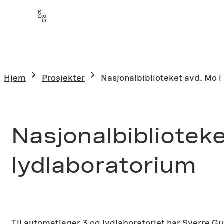
Hopp
til
innhold
Hjem
Prosjekter
Nasjonalbiblioteket avd. Mo 
Nasjonalbiblioteke
lydlaboratorium
Til automatlager 3 og lydlaboratoriet har Sverre Gu