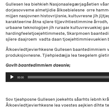
Gullesen lea biehkieh Nasjonaalegærjagåetien våa
dorjesovveme almetjidie ålkoebielesne orre hammo
mijjen nasjovnen histovrijisnie, kultuvresne jïh jïj
karakteerine åtna sjïere tïjjevihtiestimmine årrod
urbaane teknologijen jïh ruraale kultuvrevuekiej 
hardingfeeletjoejehtimmeste, Skarpmoen baantedimm
sjïere daajroem vadta daan tjoejehtimmievuekien b
Ålkoevïedtjevierhkesne Gullesen baantedimmiem våajn
produksjovnesne. Tjiehpiedæjja lea teegelem gïet
Govlh baantedimmiem daesnie
;
Lydavspiller
00:00
Sov tjeahposne Gullesen joekehts såarhts ïebnh krå
Ålkoevïedtjevierhkesne lea voestes aejkien dïhte t