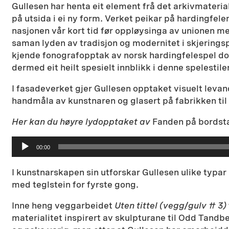
Gullesen har henta eit element frå det arkivmaterial
på utsida i ei ny form. Verket peikar på hardingfele
nasjonen vår kort tid før oppløysinga av unionen m
saman lyden av tradisjon og modernitet i skjeringsp
kjende fonografopptak av norsk hardingfelespel dok
dermed eit heilt spesielt innblikk i denne spelestile
I fasadeverket gjer Gullesen opptaket visuelt levan
handmåla av kunstnaren og glasert på fabrikken til 
Her kan du høyre lydopptaket av
Fanden på bordst
Lydavspiller
00:00
I kunstnarskapen sin utforskar Gullesen ulike typar
med teglstein for fyrste gong.
Inne heng veggarbeidet
Uten tittel (vegg/gulv # 3)
materialitet inspirert av skulpturane til Odd Tandbe