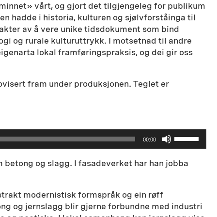
minnet» vårt, og gjort det tilgjengeleg for publikum
 hadde i historia, kulturen og sjølvforståinga til
rakter av å vere unike tidsdokument som bind
i og rurale kulturuttrykk. I motsetnad til andre
genarta lokal framføringspraksis, og dei gir oss
ovisert fram under produksjonen. Teglet er
Bruk
00:00
opp-
og
om betong og slagg. I fasadeverket har han jobba
ned-
piltastene
for
strakt modernistisk formspråk og ein røff
å
tong og jernslagg blir gjerne forbundne med industri
øke