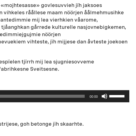
 «mojhtesasse» govlesuvvieh jïh jaksoes
an vihkeles råållese maam nöörjen åålmehmusihke
 Baantedimmie mij lea vierhkien våarome,
te tjåanghkan gårrede kulturelle nasjovnebigkemen,
ntedimmiejgujmie nöörjen
vuekiem vihteste, jïh mijjese dan åvteste joekoen
espïelen tjïrrh mij lea sjugniesovveme
fabrihkesne Sveitsesne.
Bruk
00:00
opp-
og
ned-
piltastene
rijese, goh betonge jïh skaarhte.
for