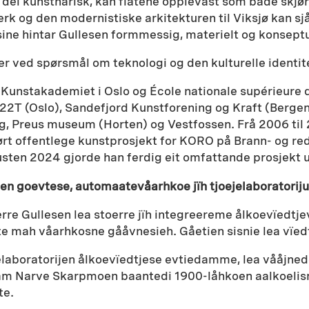
 dei kunstnarisk, kan flatene opplevast som både skjør
erk og den modernistiske arkitekturen til Viksjø kan 
ine hintar Gullesen formmessig, materielt og konseptue
ører ved spørsmål om teknologi og den kulturelle identi
 Kunstakademiet i Oslo og École nationale supérieure d
222T (Oslo), Sandefjord Kunstforening og Kraft (Bergen
 Preus museum (Horten) og Vestfossen. Frå 2006 til
tført offentlege kunstprosjekt for KORO på Brann- og re
ten 2024 gjorde han ferdig eit omfattande prosjekt 
en goevtese, automaatevåarhkoe jïh tjoejelaboratorij
erre Gullesen lea stoerre jïh integreereme ålkoevïed
 mah våarhkosne gååvnesieh. Gåetien sisnie lea vïed
elaboratorijen ålkoevïedtjese evtiedamme, lea vååjn
Narve Skarpmoen baantedi 1900-låhkoen aalkoelisnie.
te.