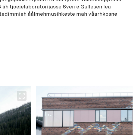
jïh tjoejelaboratorijasse Sverre Gullesen lea
aantedimmieh åålmehmusihkeste mah våarhkosne