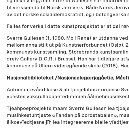
og noko varig, men etter at Gullesen har omarbeidd
til verksemda til Norsk Jernverk. Både Norsk Jernv
av det norske sosialdemokratiet, og i betongverka s
Felles for verka i dette kunstprosjektet er at dei r
Sverre Gullesen (f. 1980, Mo i Rana) er utdanna ved
mellom anna stilt ut på Kunstnerforbundet (Oslo), 
kommunes kunstsamling, Storebrands kunstsamling,
dreiv Gallery D.O.R. i Brussel. Han har tidlegare u
kommune på Ullern videregående skole (2018). Haus
Nasjonalbiblioteket /Nasjonaalegærjagåetie, Måefi
Automaatevåarhkose 3 jïh tjoejelaboratorijasse Sv
voestes voksrullabaantedimmieh åålmehmusihkeste
Tjeahpoeprosjekte maam Sverre Gullesen lea tjoej
musihkestuhtjeste «Fanden på bordstabelen», maam 
ålkoevïedtjesne jïh lea integreereme bielie vïedtjes