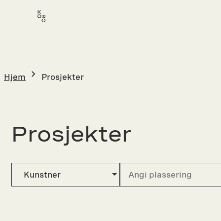
Hopp
til
innhold
Hjem
Prosjekter
Prosjekter
Kunstner