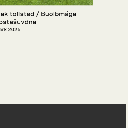
ak tollsted / Buolbmága
lostašuvdna
ark 2025