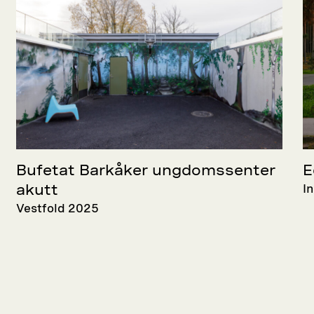
Bufetat Barkåker ungdomssenter
E
I
akutt
Vestfold 2025