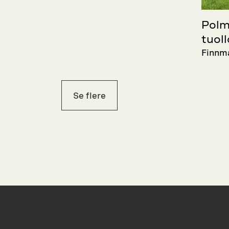
Polm
tuol
Finnm
Se flere