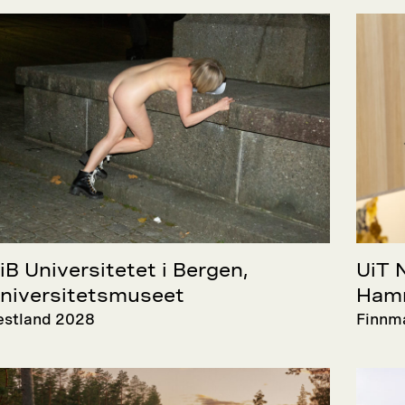
iB Universitetet i Bergen,
UiT 
niversitetsmuseet
Hamm
estland 2028
Finnm