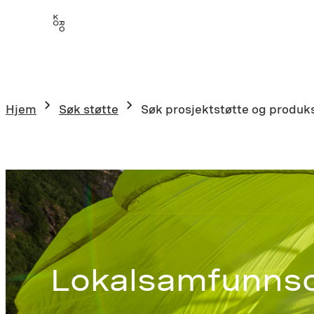
Hopp
til
innhold
Hjem
Søk støtte
Søk prosjektstøtte og produk
Lokalsamfunns