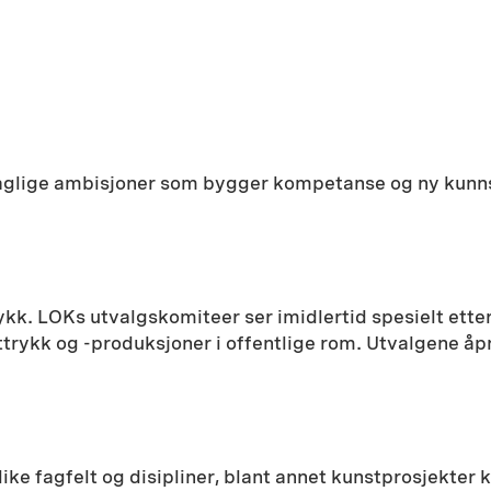
aglige ambisjoner som bygger kompetanse og ny kunnsk
rykk. LOKs utvalgskomiteer ser imidlertid spesielt etter
rykk og -produksjoner i offentlige rom. Utvalgene åpner
e fagfelt og disipliner, blant annet kunstprosjekter k