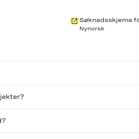
Søknadsskjema fo
Nynorsk
jekter?
d?