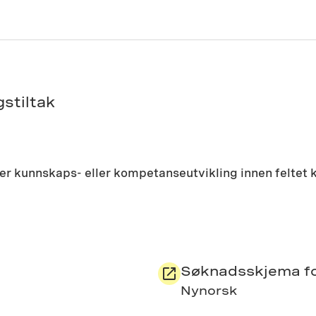
stiltak
r kunnskaps- eller kompetanseutvikling innen feltet ku
Søknadsskjema for
Nynorsk