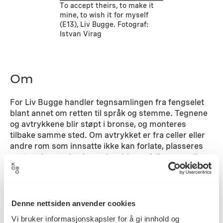
To accept theirs, to make it
mine, to wish it for myself
(E13), Liv Bugge. Fotograf:
Istvan Virag
Om
For Liv Bugge handler tegnsamlingen fra fengselet
blant annet om retten til språk og stemme. Tegnene
og avtrykkene blir støpt i bronse, og monteres
tilbake samme sted. Om avtrykket er fra celler eller
andre rom som innsatte ikke kan forlate, plasseres
avstøpningene i nybygg, korridorer, felles rom eller
ute i bakken.
Arbeidet er blant annet inspirert av filmen Le Chant
de l’amour av Jean Genet.
Denne nettsiden anvender cookies
Vi bruker informasjonskapsler for å gi innhold og
Detaljer