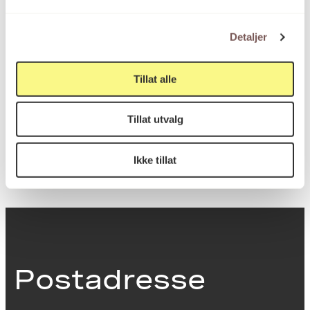
Bredde: 3cm
Detaljer
KORO.007514
Reference
Tillat alle
Tillat utvalg
Eidsberg fengsel
Sted
Ikke tillat
Postadresse