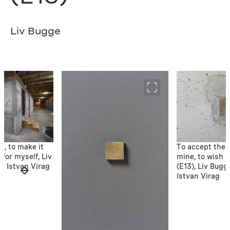
Liv Bugge
s, to make it
To accept their
 for myself, Liv
mine, to wish i
: Istvan Virag
(E13), Liv Bugg
Istvan Virag