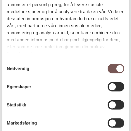
annonser et personlig preg, for å levere sosiale
mediefunksjoner og for å analysere trafikken vår. Vi deler
dessuten informasjon om hvordan du bruker nettstedet
2018
Datering
vårt, med partnerne våre innen sosiale medier,
annonsering og analysearbeid, som kan kombinere den
med annen informasjon du har gjort tilgjengelig for dem,
Liv Bugge
Kunstner
eller som de har samlet inn gjennom din bruk av
tjenestene deres.
Samtykkevalg
Nødvendig
Vegginstallasjon
Kategori
Egenskaper
Støpt bronse
Teknikk og
materiale
Statistikk
Mål
Markedsføring
Høyde: 3cm