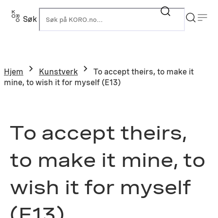
Hopp
til
Søk
K
innhold
Hjem
Kunstverk
To accept theirs, to make it
mine, to wish it for myself (E13)
To accept theirs,
to make it mine, to
wish it for myself
(E13)