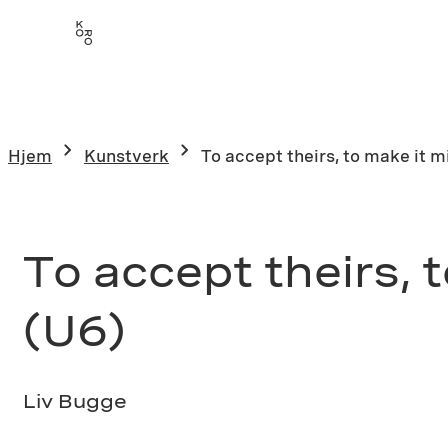
Hopp
til
innhold
Hjem
Kunstverk
To accept theirs, to make it mi
To accept theirs, t
(U6)
Liv Bugge