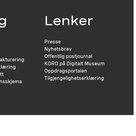
ig
Lenker
Presse
Nyhetsbrev
Offentlig postjournal
fakturering
KORO på Digitalt Museum
læring
Oppdragsportalen
tt
Tilgjengelighetserklæring
nsskjema