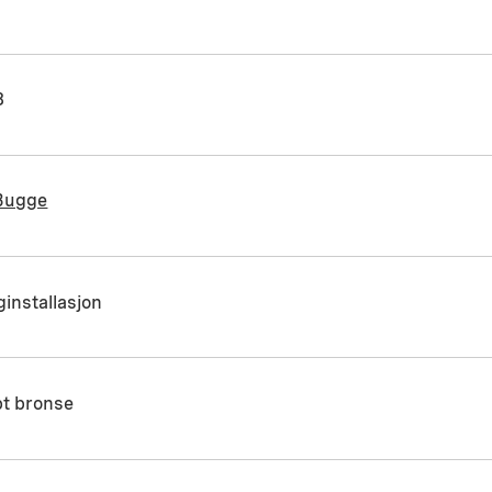
8
 Bugge
installasjon
pt bronse