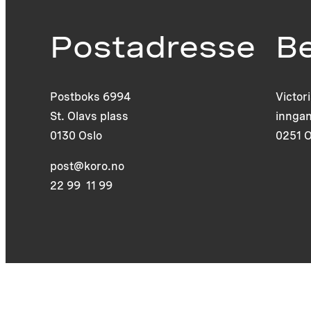
Postadresse
B
Postboks 6994
Victor
St. Olavs plass
inngan
0130 Oslo
0251 O
post@koro.no
22 99 11 99