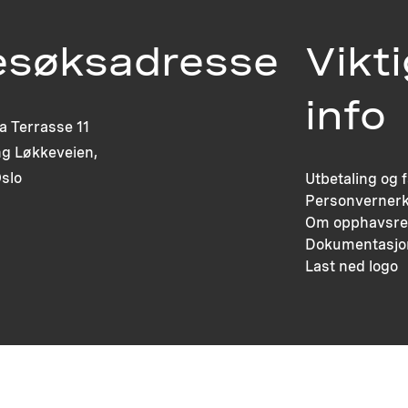
esøksadresse
Vikt
info
ia Terrasse 11
g Løkkeveien,
slo
Utbetaling og 
Personvernerk
Om opphavsre
Dokumentasjo
Last ned logo