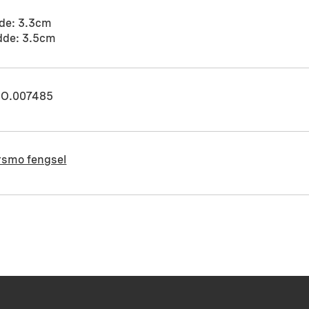
de: 3.3cm
dde: 3.5cm
O.007485
rsmo fengsel