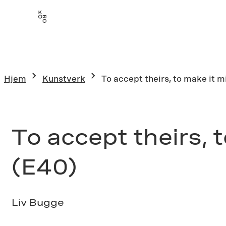
Hopp
til
innhold
Hjem
Kunstverk
To accept theirs, to make it mi
To accept theirs, t
(E40)
Liv Bugge