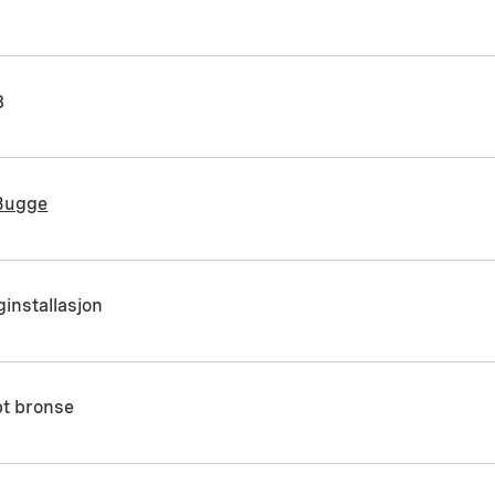
8
 Bugge
installasjon
pt bronse