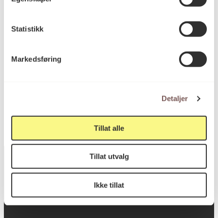
Bredde: 8.5cm
Statistikk
KORO.007489
Reference
Markedsføring
Ullersmo fengsel
Sted
Detaljer
Tillat alle
Tillat utvalg
Ikke tillat
Postadresse