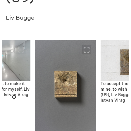
Liv Bugge
s, to make it
To accept their
 for myself, Liv
mine, to wish i
: Istvan Virag
(U9), Liv Bugge
Istvan Virag