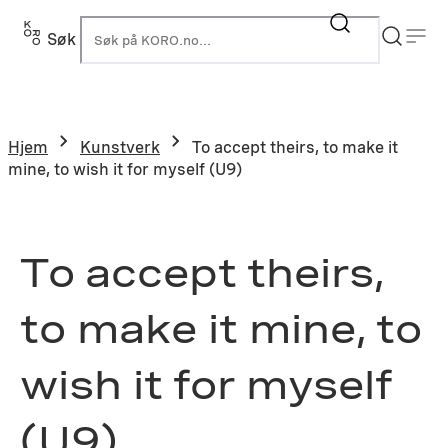
Hopp
til
Søk
K
innhold
Hjem
Kunstverk
To accept theirs, to make it
mine, to wish it for myself (U9)
To accept theirs,
to make it mine, to
wish it for myself
(U9)