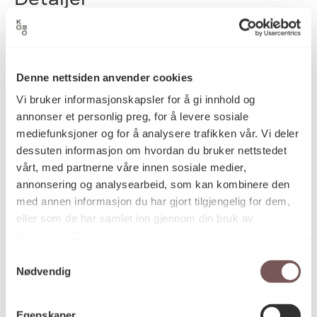
2018
Datering
Denne nettsiden anvender cookies
Vi bruker informasjonskapsler for å gi innhold og
Liv Bugge
Kunstner
annonser et personlig preg, for å levere sosiale
mediefunksjoner og for å analysere trafikken vår. Vi deler
dessuten informasjon om hvordan du bruker nettstedet
vårt, med partnerne våre innen sosiale medier,
Vegginstallasjon
Kategori
annonsering og analysearbeid, som kan kombinere den
med annen informasjon du har gjort tilgjengelig for dem,
eller som de har samlet inn gjennom din bruk av
Støpt bronse
Teknikk og
tjenestene deres.
materiale
Samtykkevalg
Nødvendig
Mål
Høyde: 10cm
Egenskaper