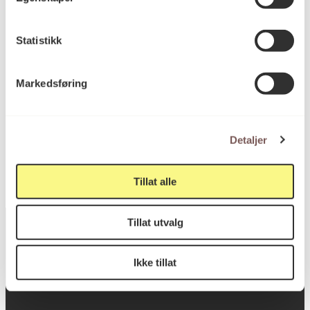
Bredde: 6cm
Statistikk
KORO.007483
Reference
Markedsføring
Ullersmo fengsel
Sted
Detaljer
Tillat alle
Tillat utvalg
Ikke tillat
Postadresse