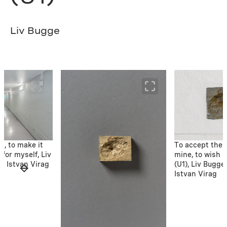
Liv Bugge
s, to make it
To accept their
 for myself, Liv
mine, to wish i
: Istvan Virag
(U1), Liv Bugge
Istvan Virag