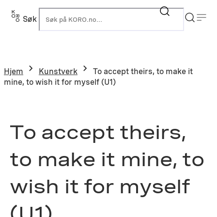
Hopp
til
Søk
K
innhold
Hjem
Kunstverk
To accept theirs, to make it
mine, to wish it for myself (U1)
To accept theirs,
to make it mine, to
wish it for myself
(U1)