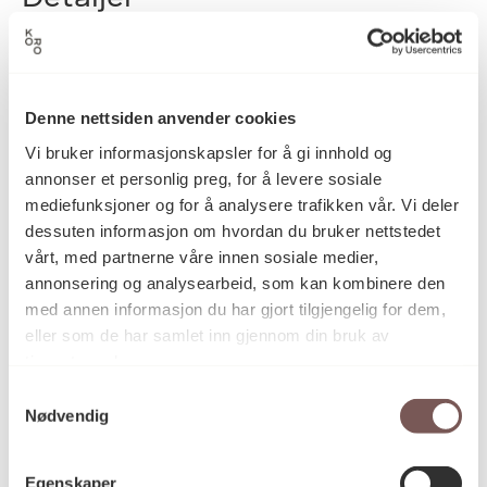
2018
Datering
Denne nettsiden anvender cookies
Vi bruker informasjonskapsler for å gi innhold og
Liv Bugge
Kunstner
annonser et personlig preg, for å levere sosiale
mediefunksjoner og for å analysere trafikken vår. Vi deler
dessuten informasjon om hvordan du bruker nettstedet
vårt, med partnerne våre innen sosiale medier,
Vegginstallasjon
Kategori
annonsering og analysearbeid, som kan kombinere den
med annen informasjon du har gjort tilgjengelig for dem,
eller som de har samlet inn gjennom din bruk av
Støpt bronse
Teknikk og
tjenestene deres.
materiale
Samtykkevalg
Nødvendig
Mål
Høyde: 4.5cm
Egenskaper