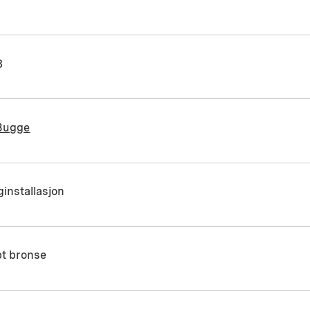
8
 Bugge
installasjon
pt bronse