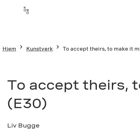
Hopp
til
innhold
Hjem
Kunstverk
To accept theirs, to make it mi
To accept theirs, t
(E30)
Liv Bugge