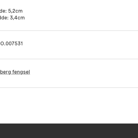
de: 5,2cm
dde: 3,4cm
O.007531
berg fengsel