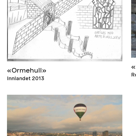
«
«Ormehull»
R
Innlandet 2013