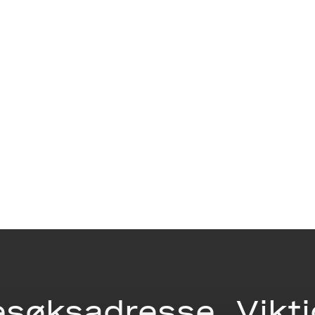
esøksadresse
Vikt