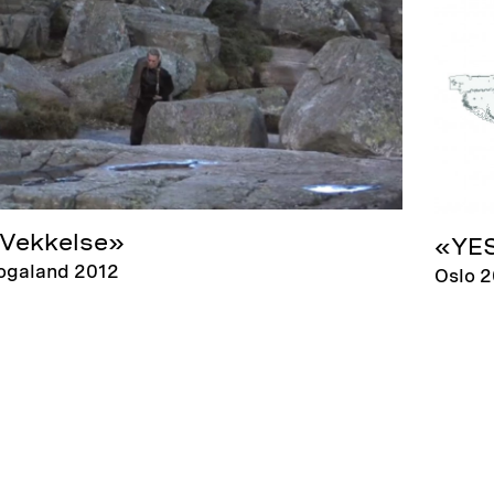
Vekkelse»
«YE
ogaland 2012
Oslo 2