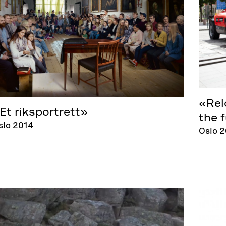
«Rel
Et riksportrett»
the 
slo 2014
Oslo 