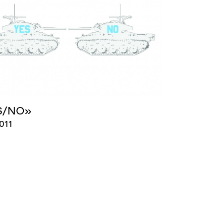
S/NO»
011