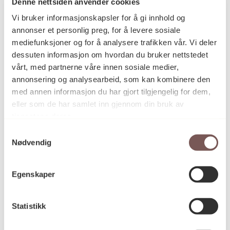
Denne nettsiden anvender cookies
Vi bruker informasjonskapsler for å gi innhold og
annonser et personlig preg, for å levere sosiale
mediefunksjoner og for å analysere trafikken vår. Vi deler
dessuten informasjon om hvordan du bruker nettstedet
vårt, med partnerne våre innen sosiale medier,
annonsering og analysearbeid, som kan kombinere den
med annen informasjon du har gjort tilgjengelig for dem,
eller som de har samlet inn gjennom din bruk av
tjenestene deres.
Samtykkevalg
Nødvendig
Egenskaper
Haakonsvern orlogsstasjon
Vestland 2017
Statistikk