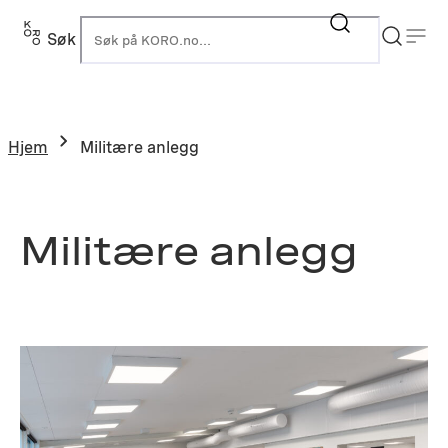
Hopp
til
Søk
K
innhold
Hjem
Militære anlegg
Militære anlegg