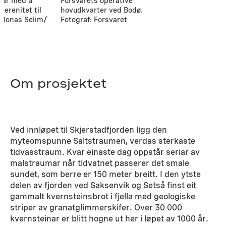
tar med å
Forsvarets operative
erenitet til
hovudkvarter ved Bodø.
: Jonas Selim/
Fotograf: Forsvaret
Om prosjektet
Ved innløpet til Skjerstadfjorden ligg den
myteomspunne Saltstraumen, verdas sterkaste
tidvasstraum. Kvar einaste dag oppstår seriar av
malstraumar når tidvatnet passerer det smale
sundet, som berre er 150 meter breitt. I den ytste
delen av fjorden ved Saksenvik og Setså finst eit
gammalt kvernsteinsbrot i fjella med geologiske
striper av granatglimmerskifer. Over 30 000
kvernsteinar er blitt hogne ut her i løpet av 1000 år.