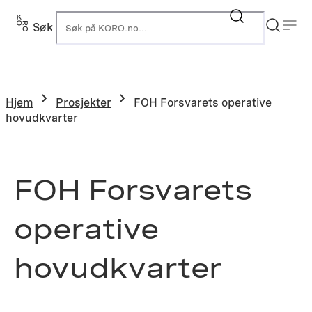
Hopp
til
Søk
K
innhold
Hjem
Prosjekter
FOH Forsvarets operative
hovudkvarter
FOH Forsvarets
operative
hovudkvarter