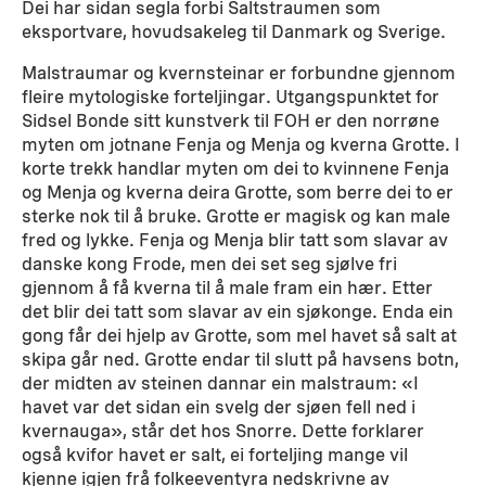
Dei har sidan segla forbi Saltstraumen som
eksportvare, hovudsakeleg til Danmark og Sverige.
Malstraumar og kvernsteinar er forbundne gjennom
fleire mytologiske forteljingar. Utgangspunktet for
Sidsel Bonde sitt kunstverk til FOH er den norrøne
myten om jotnane Fenja og Menja og kverna Grotte. I
korte trekk handlar myten om dei to kvinnene Fenja
og Menja og kverna deira Grotte, som berre dei to er
sterke nok til å bruke. Grotte er magisk og kan male
fred og lykke. Fenja og Menja blir tatt som slavar av
danske kong Frode, men dei set seg sjølve fri
gjennom å få kverna til å male fram ein hær. Etter
det blir dei tatt som slavar av ein sjøkonge. Enda ein
gong får dei hjelp av Grotte, som mel havet så salt at
skipa går ned. Grotte endar til slutt på havsens botn,
der midten av steinen dannar ein malstraum: «I
havet var det sidan ein svelg der sjøen fell ned i
kvernauga», står det hos Snorre. Dette forklarer
også kvifor havet er salt, ei forteljing mange vil
kjenne igjen frå folkeeventyra nedskrivne av