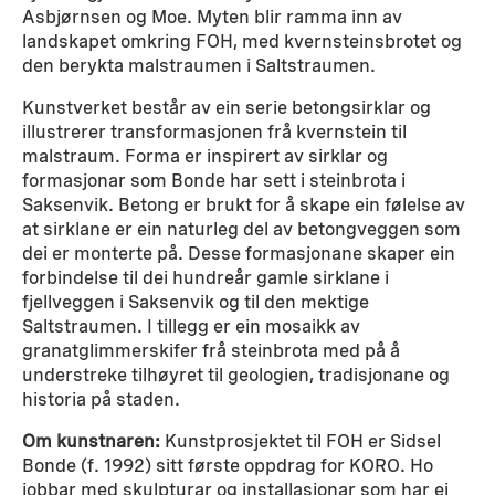
Asbjørnsen og Moe. Myten blir ramma inn av
landskapet omkring FOH, med kvernsteinsbrotet og
den berykta malstraumen i Saltstraumen.
Kunstverket består av ein serie betongsirklar og
illustrerer transformasjonen frå kvernstein til
malstraum. Forma er inspirert av sirklar og
formasjonar som Bonde har sett i steinbrota i
Saksenvik. Betong er brukt for å skape ein følelse av
at sirklane er ein naturleg del av betongveggen som
dei er monterte på. Desse formasjonane skaper ein
forbindelse til dei hundreår gamle sirklane i
fjellveggen i Saksenvik og til den mektige
Saltstraumen. I tillegg er ein mosaikk av
granatglimmerskifer frå steinbrota med på å
understreke tilhøyret til geologien, tradisjonane og
historia på staden.
Om kunstnaren:
Kunstprosjektet til FOH er Sidsel
Bonde (f. 1992) sitt første oppdrag for KORO. Ho
jobbar med skulpturar og installasjonar som har ei