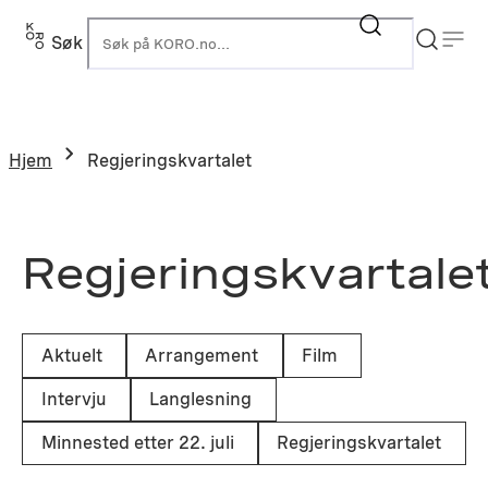
Hopp
til
Søk
K
innhold
Hjem
Regjeringskvartalet
Regjeringskvartale
Aktuelt
Arrangement
Film
Intervju
Langlesning
Minnested etter 22. juli
Regjeringskvartalet