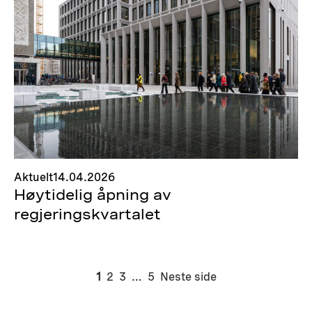
Aktuelt
14.04.2026
Høytidelig åpning av
regjeringskvartalet
1
2
3
…
5
Neste side