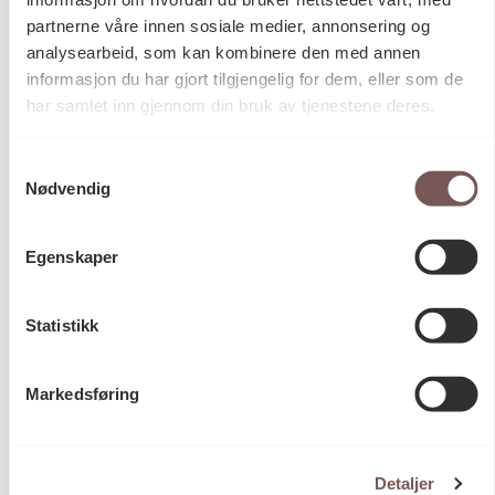
partnerne våre innen sosiale medier, annonsering og
Aktuelt
21.05.2026
analysearbeid, som kan kombinere den med annen
Velkommen til ny, utendørs
informasjon du har gjort tilgjengelig for dem, eller som de
forestilling av Pernille Mercury
har samlet inn gjennom din bruk av tjenestene deres.
Lindstad 6. juni
Samtykkevalg
Nødvendig
Egenskaper
Statistikk
Markedsføring
Detaljer