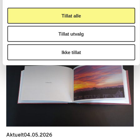
Aktuelt
19.05.2026
Velkommen til kunstsamtale om
Tillat alle
Vanessa Bairds «To Everything
There is a Season»
Tillat utvalg
Ikke tillat
Aktuelt
04.05.2026