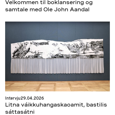
Velkommen til boklansering og
samtale med Ole John Aandal
Intervju
29.04.2026
Litna váikkuhangaskaoamit, bastilis
sáttasátni