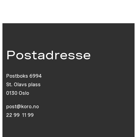
Postadresse
Postboks 6994
St. Olavs plass
0130 Oslo
post@koro.no
22 99 11 99