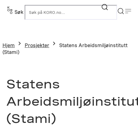
Hopp
til
Søk
K
innhold
Hjem
Prosjekter
Statens Arbeidsmiljøinstitutt
(Stami)
Statens
Arbeidsmiljøinstitu
(Stami)