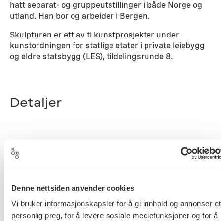
hatt separat- og gruppeutstillinger i både Norge og
utland. Han bor og arbeider i Bergen.
Skulpturen er ett av ti kunstprosjekter under
kunstordningen for statlige etater i private leiebygg
og eldre statsbygg (LES),
tildelingsrunde 8
.
Detaljer
Gydas vei 8, 0363 Oslo
Adresse
Denne nettsiden anvender cookies
Oslo
Vi bruker informasjonskapsler for å gi innhold og annonser et
Fylke
personlig preg, for å levere sosiale mediefunksjoner og for å