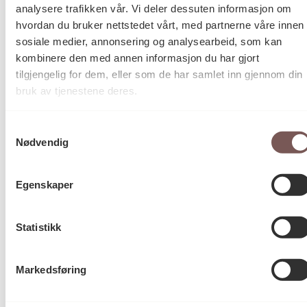
analysere trafikken vår. Vi deler dessuten informasjon om
hvordan du bruker nettstedet vårt, med partnerne våre innen
Arne Ingvaldsen
Kunstnere
sosiale medier, annonsering og analysearbeid, som kan
Arne Heglum Ingvaldsen
kombinere den med annen informasjon du har gjort
tilgjengelig for dem, eller som de har samlet inn gjennom din
bruk av tjenestene deres.
28.08.2015
Ferdigstilt dato
Samtykkevalg
Nødvendig
Elisabeth Tetens Jahn
Prosjektleder
Egenskaper
Jan Christensen
Fagkomite
Yngvild Færøy
Statistikk
Gerd Elise Mørland , (fra 15. mai
2014)
Markedsføring
Kari J. Brandtzæg , (til 15. mai 2014)