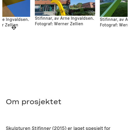
Stifinnar, av Arne Ingvaldsen.
rne Ingvaldsen.
Stifinnar, av A
Fotograf: Werner Zellien
er Zellien
Fotograf: Wern
Om prosjektet
Skulpturen
Stifinner
(2015) er laget spesielt for