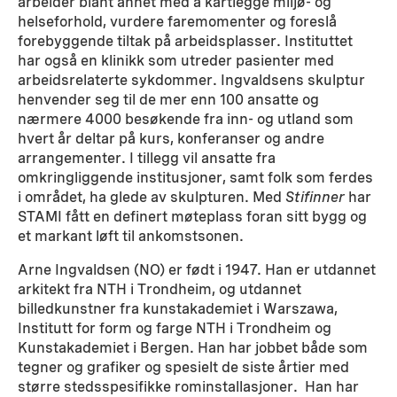
arbeider blant annet med å kartlegge miljø- og
helseforhold, vurdere faremomenter og foreslå
forebyggende tiltak på arbeidsplasser. Instituttet
har også en klinikk som utreder pasienter med
arbeidsrelaterte sykdommer. Ingvaldsens skulptur
henvender seg til de mer enn 100 ansatte og
nærmere 4000 besøkende fra inn- og utland som
hvert år deltar på kurs, konferanser og andre
arrangementer. I tillegg vil ansatte fra
omkringliggende institusjoner, samt folk som ferdes
i området, ha glede av skulpturen. Med
Stifinner
har
STAMI fått en definert møteplass foran sitt bygg og
et markant løft til ankomstsonen.
Arne Ingvaldsen (NO) er født i 1947. Han er utdannet
arkitekt fra NTH i Trondheim, og utdannet
billedkunstner fra kunstakademiet i Warszawa,
Institutt for form og farge NTH i Trondheim og
Kunstakademiet i Bergen. Han har jobbet både som
tegner og grafiker og spesielt de siste årtier med
større stedsspesifikke rominstallasjoner. Han har