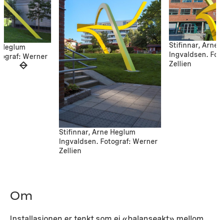
Stifinnar, Arn
e Heglum
Ingvaldsen. Fo
tograf: Werner
Zellien
Stifinnar, Arne Heglum
Ingvaldsen. Fotograf: Werner
Zellien
Om
Installasjonen er tenkt som ei «balanseakt» mellom