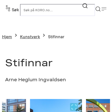
Hopp
til
Søk
K
innhold
Hjem
Kunstverk
Stifinnar
Stifinnar
Arne Heglum Ingvaldsen