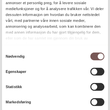
annonser et personlig preg, for å levere sosiale
Installasjon, Metall
Kategori
mediefunksjoner og for å analysere trafikken vår. Vi deler
dessuten informasjon om hvordan du bruker nettstedet
vårt, med partnerne våre innen sosiale medier,
Sveiset og lakkerte stålbuer
Teknikk og
annonsering og analysearbeid, som kan kombinere den
materiale
med annen informasjon du har gjort tilgjengelig for dem,
eller som de har samlet inn gjennom din bruk av
tjenestene deres.
Mål
Samtykkevalg
Høyde: 703cm
Nødvendig
Diameter: 703cm
Egenskaper
KORO.006278
Reference
Statistikk
Markedsføring