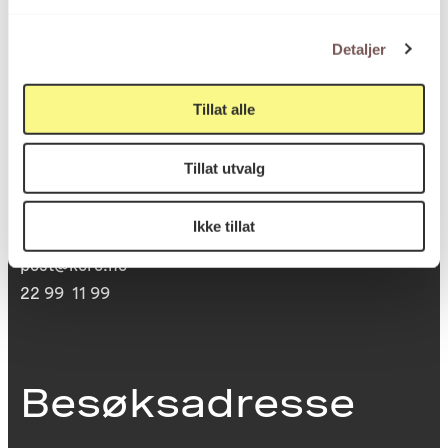
Detaljer
Postadresse
Tillat alle
Postboks 6994
Tillat utvalg
St. Olavs plass
0130 Oslo
Ikke tillat
post@koro.no
22 99 11 99
Besøksadresse