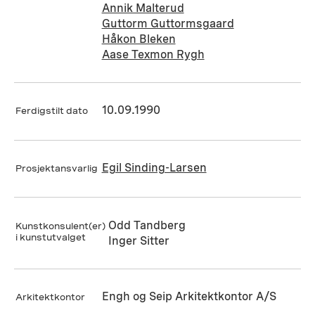
Annik Malterud
Guttorm Guttormsgaard
Håkon Bleken
Aase Texmon Rygh
10.09.1990
Ferdigstilt dato
Egil Sinding-Larsen
Prosjektansvarlig
Odd Tandberg
Kunstkonsulent(er)
i kunstutvalget
Inger Sitter
Engh og Seip Arkitektkontor A/S
Arkitektkontor