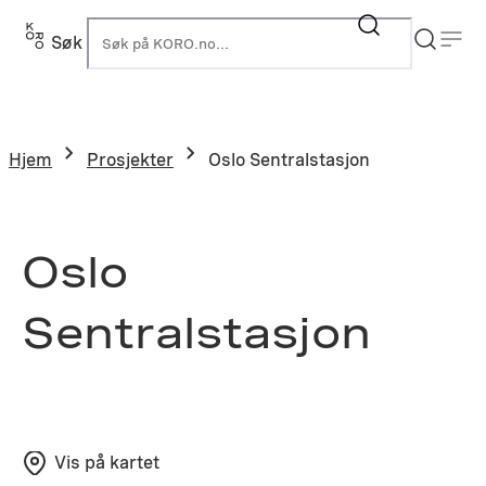
Hopp
til
Søk
K
innhold
Hjem
Prosjekter
Oslo Sentralstasjon
Oslo
Sentralstasjon
Vis på kartet