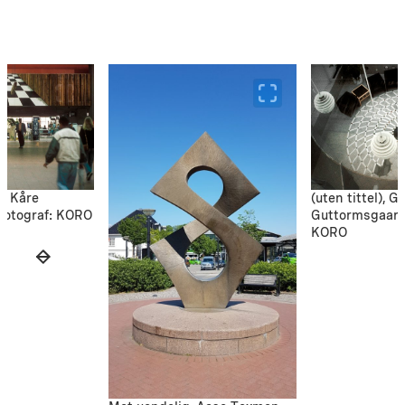
ns Kåre
(uten tittel), 
Fotograf: KORO
Guttormsgaard.
KORO