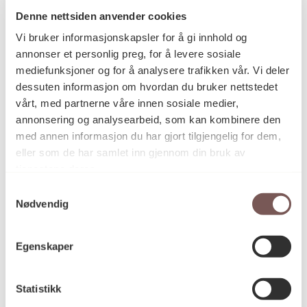
Denne nettsiden anvender cookies
Vi bruker informasjonskapsler for å gi innhold og
annonser et personlig preg, for å levere sosiale
mediefunksjoner og for å analysere trafikken vår. Vi deler
dessuten informasjon om hvordan du bruker nettstedet
vårt, med partnerne våre innen sosiale medier,
annonsering og analysearbeid, som kan kombinere den
med annen informasjon du har gjort tilgjengelig for dem,
eller som de har samlet inn gjennom din bruk av
tjenestene deres.
(uten tittel)
Samtykkevalg
Guttorm Guttormsgaard
Nødvendig
Egenskaper
Statistikk