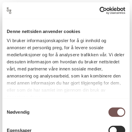
Fliselegging, Fuging, Glassarbeid,
Kategori
Gulvinstallasjon, Innfelling,
Installasjon, Stein/Gipsarbeid
Denne nettsiden anvender cookies
Vi bruker informasjonskapsler for å gi innhold og
Hvit og svart glanspolert afrikansk
Teknikk og
materiale
granitt, marmor og fargede
annonser et personlig preg, for å levere sosiale
glassprismer
mediefunksjoner og for å analysere trafikken vår. Vi deler
dessuten informasjon om hvordan du bruker nettstedet
vårt, med partnerne våre innen sosiale medier,
annonsering og analysearbeid, som kan kombinere den
Mål
med annen informasjon du har gjort tilgjengelig for dem,
Høyde: 570min
eller som de har samlet inn gjennom din bruk av
Bredde: 820cm
tjenestene deres.
Samtykkevalg
Nødvendig
KORO.003711
Reference
Egenskaper