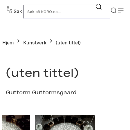
Hopp
til
Søk
K
innhold
Hjem
Kunstverk
(uten tittel)
(uten tittel)
Guttorm Guttormsgaard