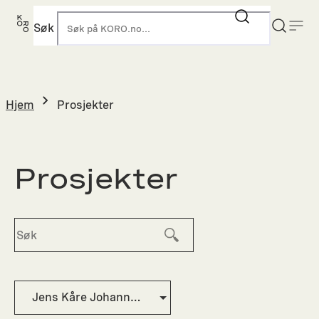
Hopp
til
Søk
K
innhold
Hjem
Prosjekter
Prosjekter
Jens Kåre Johannessen