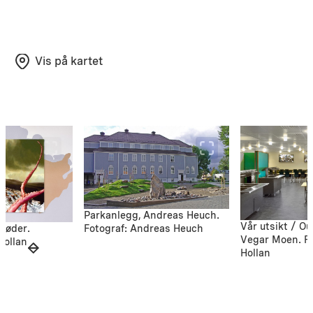
Vis på kartet
Parkanlegg, Andreas Heuch.
Vår utsikt / Ou
Fotograf: Andreas Heuch
hrøder.
Vegar Moen. Fo
Hollan
Hollan