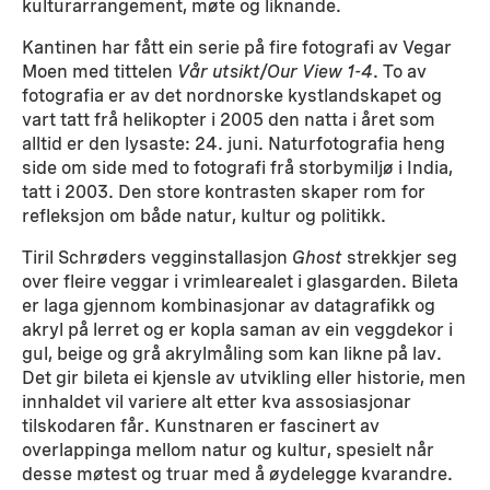
kulturarrangement, møte og liknande.
Kantinen har fått ein serie på fire fotografi av Vegar
Moen med tittelen
Vår utsikt/Our View 1-4
. To av
fotografia er av det nordnorske kystlandskapet og
vart tatt frå helikopter i 2005 den natta i året som
alltid er den lysaste: 24. juni. Naturfotografia heng
side om side med to fotografi frå storbymiljø i India,
tatt i 2003. Den store kontrasten skaper rom for
refleksjon om både natur, kultur og politikk.
Tiril Schrøders vegginstallasjon
Ghost
strekkjer seg
over fleire veggar i vrimlearealet i glasgarden. Bileta
er laga gjennom kombinasjonar av datagrafikk og
akryl på lerret og er kopla saman av ein veggdekor i
gul, beige og grå akrylmåling som kan likne på lav.
Det gir bileta ei kjensle av utvikling eller historie, men
innhaldet vil variere alt etter kva assosiasjonar
tilskodaren får. Kunstnaren er fascinert av
overlappinga mellom natur og kultur, spesielt når
desse møtest og truar med å øydelegge kvarandre.