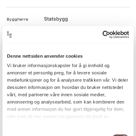
Statsbygg
Byggherre
Permanent
Varighet
Denne nettsiden anvender cookies
Vi bruker informasjonskapsler for å gi innhold og
Tilgjengelig for publikum
Tilgjengelighet
annonser et personlig preg, for å levere sosiale
mediefunksjoner og for å analysere trafikken vår. Vi deler
dessuten informasjon om hvordan du bruker nettstedet
Kunst til statens nybygg
Program
vårt, med partnerne våre innen sosiale medier,
annonsering og analysearbeid, som kan kombinere den
med annen informasjon du har gjort tilgjengelig for dem,
eller som de har samlet inn gjennom din bruk av
tjenestene deres.
Kunstverk
Samtykkevalg