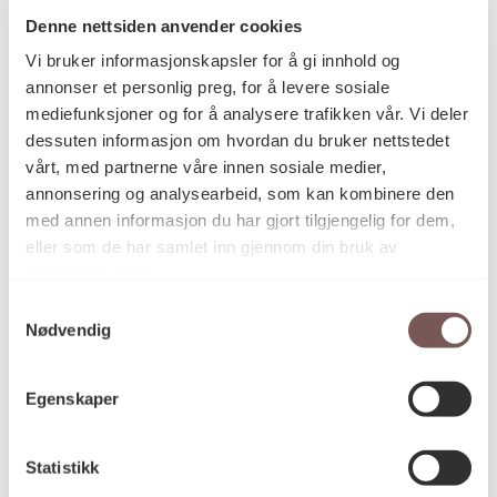
Tiril Schrøder
Denne nettsiden anvender cookies
Kunstner
Vi bruker informasjonskapsler for å gi innhold og
annonser et personlig preg, for å levere sosiale
mediefunksjoner og for å analysere trafikken vår. Vi deler
Akrylmaling, Betongmaleri, Digital
Kategori
print, Maleri, Vegginstallasjon
dessuten informasjon om hvordan du bruker nettstedet
vårt, med partnerne våre innen sosiale medier,
annonsering og analysearbeid, som kan kombinere den
med annen informasjon du har gjort tilgjengelig for dem,
Akrylmaling, tusjlavering og
Teknikk og
eller som de har samlet inn gjennom din bruk av
materiale
computertrykk på vegg
tjenestene deres.
Samtykkevalg
Nødvendig
Mål
Høyde: 270cm
Bredde: 13000cm
Egenskaper
Statistikk
KORO.005168
Reference