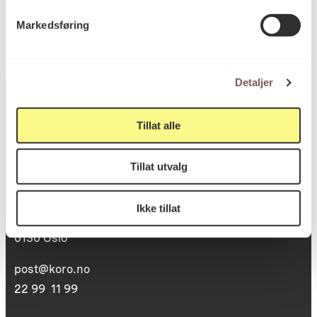
Markedsføring
Detaljer
Tillat alle
Postadresse
Tillat utvalg
Postboks 6994
Ikke tillat
St. Olavs plass
0130 Oslo
post@koro.no
22 99 11 99