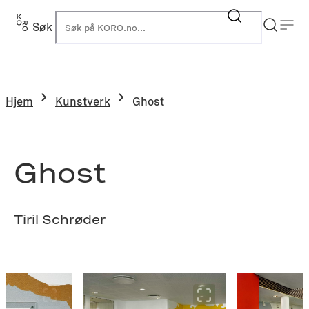
Hopp
til
Søk
K
innhold
Hjem
Kunstverk
Ghost
Ghost
Tiril Schrøder