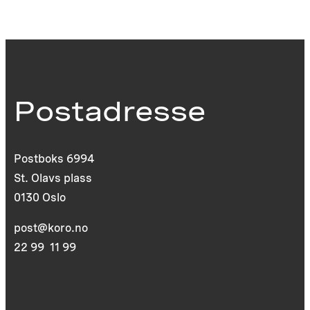
Postadresse
Postboks 6994
St. Olavs plass
0130 Oslo
post@koro.no
22 99 11 99