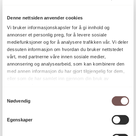
Denne nettsiden anvender cookies
Vi bruker informasjonskapsler for å gi innhold og
annonser et personlig preg, for å levere sosiale
mediefunksjoner og for å analysere trafikken vår. Vi deler
dessuten informasjon om hvordan du bruker nettstedet
vårt, med partnerne våre innen sosiale medier,
annonsering og analysearbeid, som kan kombinere den
med annen informasjon du har gjort tilgjengelig for dem,
eller som de har samlet inn gjennom din bruk av
tjenestene deres.
Samtykkevalg
Albino
Nødvendig
Inghild Karlsen
Egenskaper