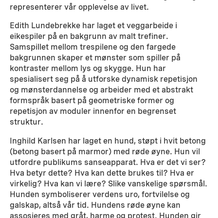
representerer vår opplevelse av livet.
Edith Lundebrekke har laget et veggarbeide i
eikespiler på en bakgrunn av malt trefiner.
Samspillet mellom trespilene og den fargede
bakgrunnen skaper et mønster som spiller på
kontraster mellom lys og skygge. Hun har
spesialisert seg på å utforske dynamisk repetisjon
og mønsterdannelse og arbeider med et abstrakt
formspråk basert på geometriske former og
repetisjon av moduler innenfor en begrenset
struktur.
Inghild Karlsen har laget en hund, støpt i hvit betong
(betong basert på marmor) med røde øyne. Hun vil
utfordre publikums sanseapparat. Hva er det vi ser?
Hva betyr dette? Hva kan dette brukes til? Hva er
virkelig? Hva kan vi lære? Slike vanskelige spørsmål.
Hunden symboliserer verdens uro, fortvilelse og
galskap, altså vår tid. Hundens røde øyne kan
assosieres med gråt, harme og protest. Hunden gir