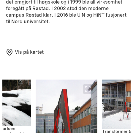
det omgjort til høgskole og i 1999 ble all virksomhet
foregått på Røstad. I 2002 stod den moderne
campus Røstad klar. I 2016 ble UiN og HiNT fusjonert
til Nord universitet.
Vis på kartet
 Karlsen.
Transformer 5