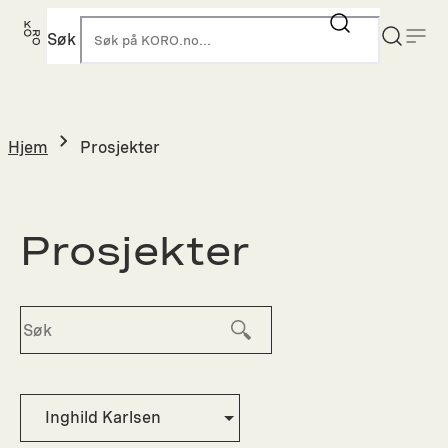
Hopp
til
Søk
K
innhold
Hjem
Prosjekter
Prosjekter
Inghild Karlsen