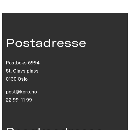
Postadresse
Postboks 6994
St. Olavs plass
0130 Oslo
post@koro.no
22 99 11 99