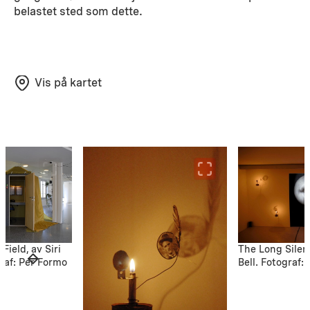
belastet sted som dette.
Vis på kartet
Field, av Siri
The Long Silen
raf: Per Formo
Bell. Fotograf: