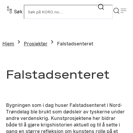
Hopp
til
Søk
K
innhold
Hjem
Prosjekter
Falstadsenteret
Falstadsenteret
Bygningen som i dag huser Falstadsenteret i Nord-
Trøndelag ble brukt som dødsleir av tyskerne under
andre verdenskrig. Kunstprosjektene her bidrar
både til å gjøre krigshistorien aktuell og til å sette i
gang en større refleksjon om kunstens rolle på et