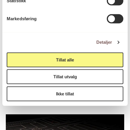
Statistikk
Temporær utstilling
Varighet
Markedsføring
Tilgjengelig for publikum
Tilgjengelighet
Detaljer
Kunst til statens nybygg
Program
Tillat alle
Tillat utvalg
Kunstverk
Ikke tillat