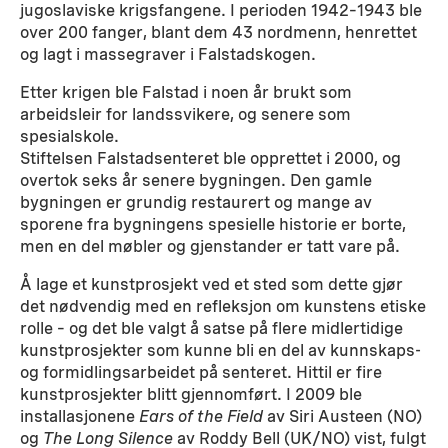
jugoslaviske krigsfangene. I perioden 1942–1943 ble
over 200 fanger, blant dem 43 nordmenn, henrettet
og lagt i massegraver i Falstadskogen.
Etter krigen ble Falstad i noen år brukt som
arbeidsleir for landssvikere, og senere som
spesialskole.
Stiftelsen Falstadsenteret ble opprettet i 2000, og
overtok seks år senere bygningen. Den gamle
bygningen er grundig restaurert og mange av
sporene fra bygningens spesielle historie er borte,
men en del møbler og gjenstander er tatt vare på.
Å lage et kunstprosjekt ved et sted som dette gjør
det nødvendig med en refleksjon om kunstens etiske
rolle – og det ble valgt å satse på flere midlertidige
kunstprosjekter som kunne bli en del av kunnskaps-
og formidlingsarbeidet på senteret. Hittil er fire
kunstprosjekter blitt gjennomført. I 2009 ble
installasjonene
Ears of the Field
av Siri Austeen (NO)
og
The Long Silence
av Roddy Bell (UK/NO) vist, fulgt