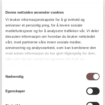
01.06.2010
Ferdigstilt dato
Denne nettsiden anvender cookies
Vi bruker informasjonskapsler for å gi innhold og
annonser et personlig preg, for å levere sosiale
Dag Wiersholm
Prosjektansvarlig
mediefunksjoner og for å analysere trafikken vår. Vi deler
dessuten informasjon om hvordan du bruker nettstedet
vårt, med partnerne våre innen sosiale medier,
annonsering og analysearbeid, som kan kombinere den
Per Formo
Kunstkonsulent(er)
i kunstutvalget
med annen informasjon du har gjort tilgjengelig for dem,
Anna Helga Henning
eller som de har samlet inn gjennom din bruk av
tjenestene deres.
Samtykkevalg
Arkitektene Fosse og Aasen as
Arkitektkontor
Nødvendig
Egenskaper
Statsbygg
Byggherre