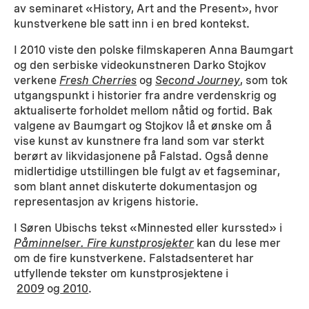
av seminaret «History, Art and the Present», hvor
kunstverkene ble satt inn i en bred kontekst.
I 2010 viste den polske filmskaperen Anna Baumgart
og den serbiske videokunstneren Darko Stojkov
verkene
Fresh Cherries
og
Second Journey
, som tok
utgangspunkt i historier fra andre verdenskrig og
aktualiserte forholdet mellom nåtid og fortid. Bak
valgene av Baumgart og Stojkov lå et ønske om å
vise kunst av kunstnere fra land som var sterkt
berørt av likvidasjonene på Falstad. Også denne
midlertidige utstillingen ble fulgt av et fagseminar,
som blant annet diskuterte dokumentasjon og
representasjon av krigens historie.
I Søren Ubischs tekst «Minnested eller kurssted» i
Påminnelser. Fire kunstprosjekter
kan du lese mer
om de fire kunstverkene. Falstadsenteret har
utfyllende tekster om kunstprosjektene i
2009
og
2010
.