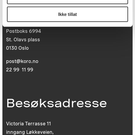
Postadresse
Ikke tillat
Postboks 6994
St. Olavs plass
0130 Oslo
post@koro.no
22 99 11 99
Besøksadresse
Victoria Terrasse 11
inngang Løkkeveien,