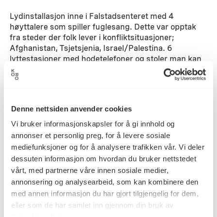
Lydinstallasjon inne i Falstadsenteret med 4
høyttalere som spiller fuglesang. Dette var opptak
fra steder der folk lever i konfliktsituasjoner;
Afghanistan, Tsjetsjenia, Israel/Palestina. 6
lyttestasjoner med hodetelefoner og stoler man kan
sitte i. Hver lyttestasjon har 3 ulike valgbare
programmer (intervjuer/samtaler og dikt ogmusikk),
diverse grønne planter, et lydstudio hvor publikum
kan gå inn og kommentere Falstadsenteret og svare
Denne nettsiden anvender cookies
på 4 ulike spørsmål som henger på veggen.
Vi bruker informasjonskapsler for å gi innhold og
Detaljer
annonser et personlig preg, for å levere sosiale
mediefunksjoner og for å analysere trafikken vår. Vi deler
dessuten informasjon om hvordan du bruker nettstedet
vårt, med partnerne våre innen sosiale medier,
2009
Datering
annonsering og analysearbeid, som kan kombinere den
med annen informasjon du har gjort tilgjengelig for dem,
eller som de har samlet inn gjennom din bruk av
Siri Austeen
Kunstner
tjenestene deres.