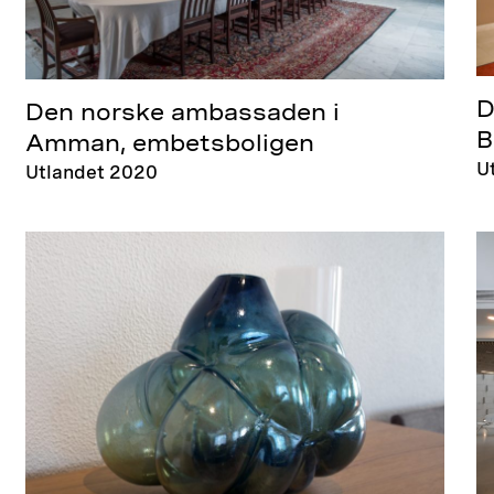
D
Den norske ambassaden i
B
Amman, embetsboligen
U
Utlandet 2020