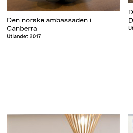
D
Den norske ambassaden i
D
Canberra
U
Utlandet 2017