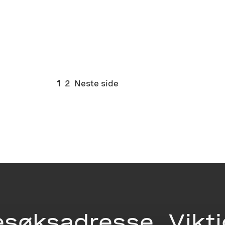
1
2
Neste side
esøksadresse
Vikt