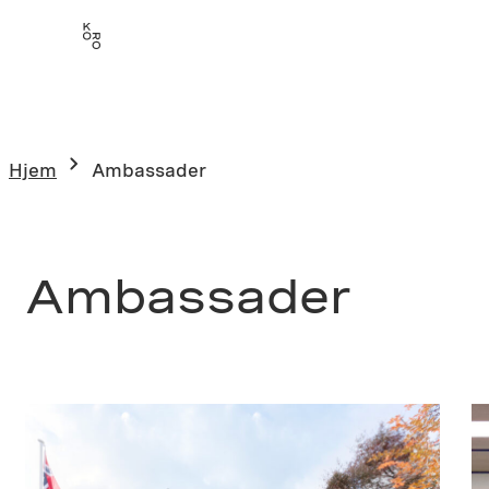
Hopp
til
innhold
Hjem
Ambassader
Ambassader