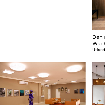
Den 
Wash
Utland