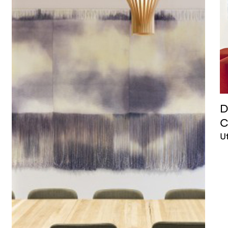
D
C
U