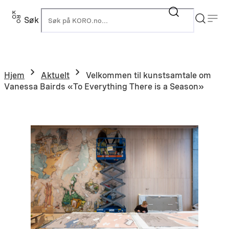
Hopp
til
Søk
K
innhold
Hjem
Aktuelt
Velkommen til kunstsamtale om
Vanessa Bairds «To Everything There is a Season»