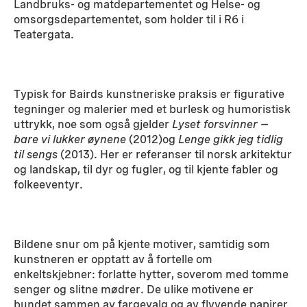
Landbruks- og matdepartementet og Helse- og
omsorgsdepartementet, som holder til i R6 i
Teatergata.
Typisk for Bairds kunstneriske praksis er figurative
tegninger og malerier med et burlesk og humoristisk
uttrykk, noe som også gjelder
Lyset forsvinner –
bare vi lukker øynene
(2012)og
Lenge gikk jeg tidlig
til sengs
(2013). Her er referanser til norsk arkitektur
og landskap, til dyr og fugler, og til kjente fabler og
folkeeventyr.
Bildene snur om på kjente motiver, samtidig som
kunstneren er opptatt av å fortelle om
enkeltskjebner: forlatte hytter, soverom med tomme
senger og slitne mødrer. De ulike motivene er
bundet sammen av fargevalg og av flyvende papirer