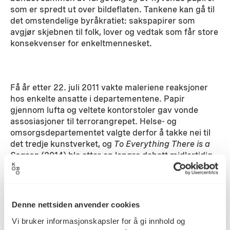
som er spredt ut over bildeflaten. Tankene kan gå til
det omstendelige byråkratiet: sakspapirer som
avgjør skjebnen til folk, lover og vedtak som får store
konsekvenser for enkeltmennesket.
Få år etter 22. juli 2011 vakte maleriene reaksjoner
hos enkelte ansatte i departementene. Papir
gjennom lufta og veltete kontorstoler gav vonde
assosiasjoner til terrorangrepet. Helse- og
omsorgsdepartementet valgte derfor å takke nei til
det tredje kunstverket, og
To Everything There is a
Season
(2014) ble etter en lengre debatt midlertidig
montert i resepsjonsområdet til Kulturdirektoratet i
2014. Der hang det frem til nymonteringen i
regjeringskvartalet. Nå er alle tre verkene samlet i
andre etasje i A-blokka.
Denne nettsiden anvender cookies
Vi bruker informasjonskapsler for å gi innhold og