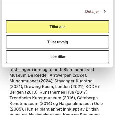
Om kunstneren
Detaljer
Vanessa Baird (f. 1963) er en av Norges mest
Tillat alle
anerkjente samtidskunstnere. Baird har
utdannelse fra Statens Håndverks- og
Kunstindustriskole (1982-85), Royal College of
Tillat utvalg
Art i London 1985-1987 og Statens
kunstakademi (1988-1991). Siden 1990-tallet har
Ikke tillat
hun etablert seg med et omfattende kunstnerisk
virke, og hatt en rekke toneangivende
utstillinger i inn- og utland. Blant annet ved
Museum De Reede i Antwerpen (2024),
Munchmuseet (2024), Stavanger Kunsthall
(2021), Drawing Room, London (2021), KODE i
Bergen (2018), Kunstnernes Hus (2017),
Trondheim Kunstmuseum (2016), Göteborgs
Konstmuseum (2014) og Nasjonalmuseet i Oslo
(2005). Hun er blant annet innkjøpt av British
museum, Nasjonalmuseet, Kode og Stavanger