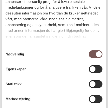
annonser et personlig preg, for å levere sosiale
Det var Hilde Skjeggestad og Ane Hjort Guttu som
mediefunksjoner og for å analysere trafikken vår. Vi deler
kuraterte kunstprosjektet til R6 i 2012. I tillegg til
dessuten informasjon om hvordan du bruker nettstedet
Bairds tre malerier, inkluderer kunstprosjektet
vårt, med partnerne våre innen sosiale medier,
verkene
Grass Roots Square
av Do Ho Suh og
annonsering og analysearbeid, som kan kombinere den
Hundre år på en arbeidsdag
av Kajsa Dahlberg.
med annen informasjon du har gjort tilgjengelig for dem,
eller som de har samlet inn gjennom din bruk av
tjenestene deres.
I 2025 fikk
Grass Roots Square
ny plassering på
Samtykkevalg
Nødvendig
Einar Gerhardsens plass.
Egenskaper
Les mer om kunstprosjektet i R6 her
Les mer om kunstprosjektet i det nye
Statistikk
regjeringskvartalet her
Markedsføring