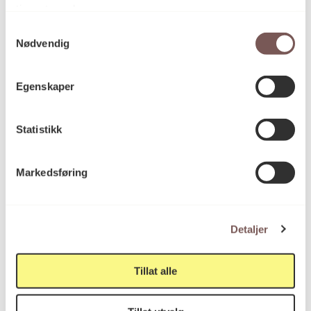
tjenestene deres.
Samtykkevalg
Nødvendig
Egenskaper
Statistikk
Markedsføring
Gulv
Detaljer
Sissel Blystad
Tillat alle