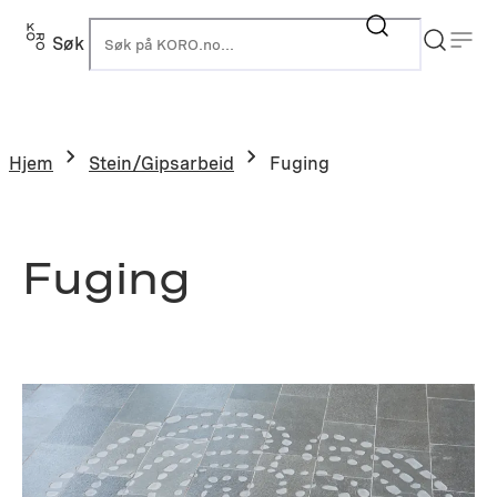
Hopp
til
Søk
K
innhold
Hjem
Stein/Gipsarbeid
Fuging
Fuging