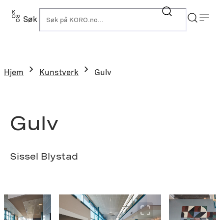
Hopp
til
Søk
K
innhold
Hjem
Kunstverk
Gulv
Gulv
Sissel Blystad