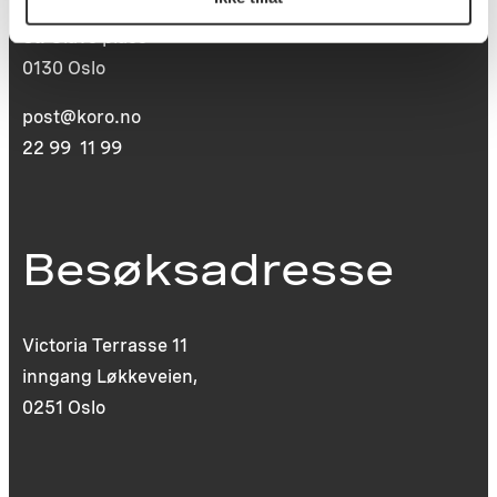
Postboks 6994
St. Olavs plass
0130 Oslo
post@koro.no
22 99 11 99
Besøksadresse
Victoria Terrasse 11
inngang Løkkeveien,
0251 Oslo