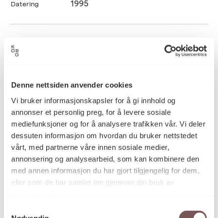
1995
Datering
Sissel Blystad
Kunstner
Fliselegging, Fuging,
Kategori
Denne nettsiden anvender cookies
Gulvinstallasjon, Mosaikk/fliser,
Vi bruker informasjonskapsler for å gi innhold og
Stein/Gipsarbeid
annonser et personlig preg, for å levere sosiale
mediefunksjoner og for å analysere trafikken vår. Vi deler
dessuten informasjon om hvordan du bruker nettstedet
Laserkuttet granitt og marmor
Teknikk og
vårt, med partnerne våre innen sosiale medier,
materiale
annonsering og analysearbeid, som kan kombinere den
med annen informasjon du har gjort tilgjengelig for dem,
eller som de har samlet inn gjennom din bruk av
Mål
tjenestene deres.
Areal: 45m2
Samtykkevalg
Antall fliser: 65