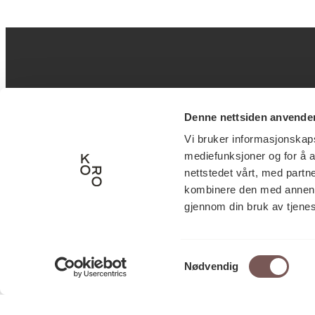
Postadresse
B
Denne nettsiden anvende
Vi bruker informasjonskapsl
mediefunksjoner og for å a
Postboks 6994
Victor
nettstedet vårt, med part
St. Olavs plass
inngan
kombinere den med annen in
0130 Oslo
0251 O
gjennom din bruk av tjene
post@koro.no
22 99 11 99
Samtykkevalg
Nødvendig