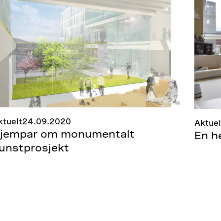
ktuelt
24.09.2020
Aktuel
jempar om monumentalt
En h
unstprosjekt