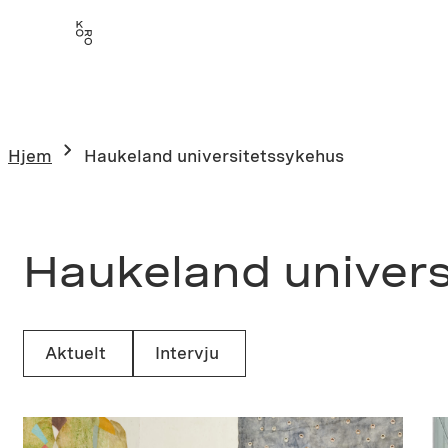
Hopp
til
innhold
Hjem
Haukeland universitetssykehus
Haukeland univer
Aktuelt
Intervju