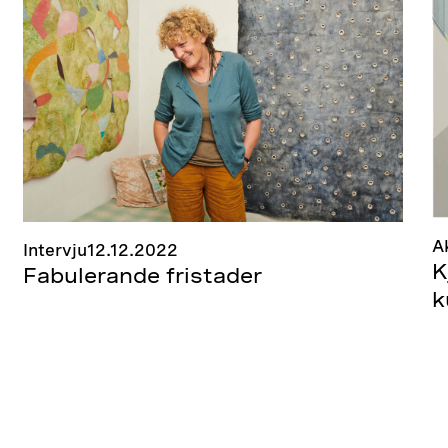
A
Intervju
12.12.2022
K
Fabulerande fristader
k