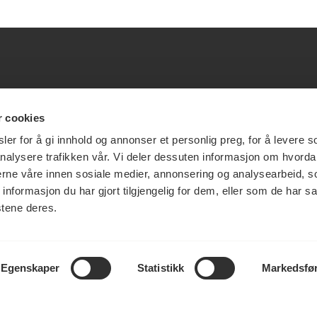
esøksadresse
Vikt
r cookies
info
er for å gi innhold og annonser et personlig preg, for å levere s
nalysere trafikken vår. Vi deler dessuten informasjon om hvorda
ia Terrasse 11
nerne våre innen sosiale medier, annonsering og analysearbeid, 
g Løkkeveien,
formasjon du har gjort tilgjengelig for dem, eller som de har sa
slo
Utbetaling og 
stene deres.
Personvernerk
Om opphavsre
Dokumentasjo
Last ned logo
Egenskaper
Statistikk
Markedsfø