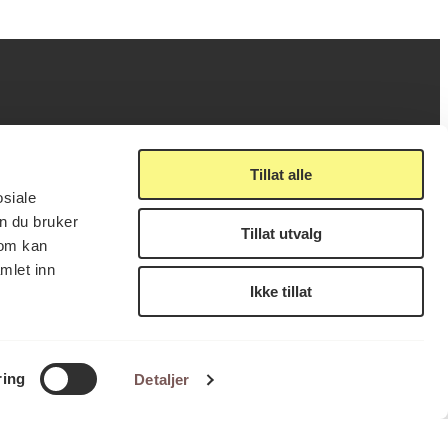
ig
Lenker
Tillat alle
osiale
n du bruker
Presse
Tillat utvalg
som kan
Nyhetsbrev
mlet inn
Offentlig postjournal
fakturering
Ikke tillat
KORO på Digitalt Museum
læring
Oppdragsportalen
tt
Tilgjengelighetserklæring
nsskjema
LUKK
FÅ NYHETSBREV
ring
Detaljer