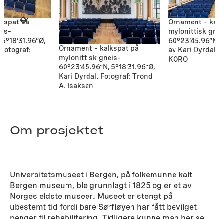
lkspat på
Ornament – ka
eis–
mylonittisk gn
 5°18’31.96”Ø,
60°23’45.96”N,
Ornament – kalkspat på
 Fotograf:
av Kari Dyrdal.
mylonittisk gneis–
KORO
60°23’45.96”N, 5°18’31.96”Ø,
Kari Dyrdal. Fotograf: Trond
A. Isaksen
Om prosjektet
Universitetsmuseet i Bergen, på folkemunne kalt
Bergen museum, ble grunnlagt i 1825 og er et av
Norges eldste museer. Museet er stengt på
ubestemt tid fordi bare Sørfløyen har fått bevilget
penger til rehabilitering. Tidligere kunne man her se