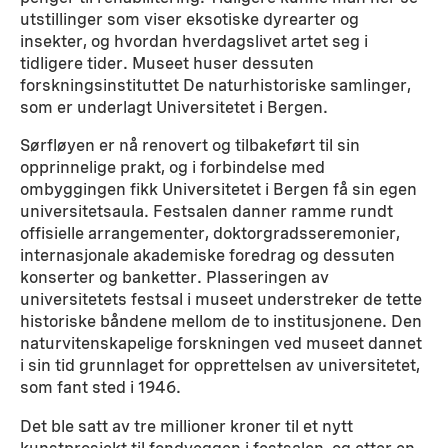
utstillinger som viser eksotiske dyrearter og
insekter, og hvordan hverdagslivet artet seg i
tidligere tider. Museet huser dessuten
forskningsinstituttet De naturhistoriske samlinger,
som er underlagt Universitetet i Bergen.
Sørfløyen er nå renovert og tilbakeført til sin
opprinnelige prakt, og i forbindelse med
ombyggingen fikk Universitetet i Bergen få sin egen
universitetsaula. Festsalen danner ramme rundt
offisielle arrangementer, doktorgradsseremonier,
internasjonale akademiske foredrag og dessuten
konserter og banketter. Plasseringen av
universitetets festsal i museet understreker de tette
historiske båndene mellom de to institusjonene. Den
naturvitenskapelige forskningen ved museet dannet
i sin tid grunnlaget for opprettelsen av universitetet,
som fant sted i 1946.
Det ble satt av tre millioner kroner til et nytt