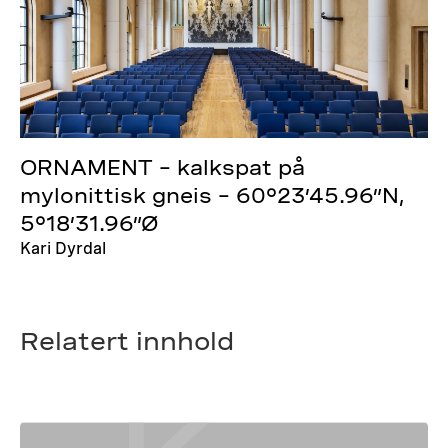
ORNAMENT – kalkspat på
mylonittisk gneis – 60°23’45.96”N,
5°18’31.96”Ø
Kari Dyrdal
Relatert innhold