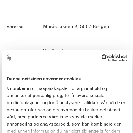
Musèplassen 3, 5007 Bergen
Adresse
Vestland
Fylke
Kari Dyrdal
Kunstner
Denne nettsiden anvender cookies
Vi bruker informasjonskapsler for å gi innhold og
annonser et personlig preg, for å levere sosiale
01.09.2015
Ferdigstilt dato
mediefunksjoner og for å analysere trafikken vår. Vi deler
dessuten informasjon om hvordan du bruker nettstedet
vårt, med partnerne våre innen sosiale medier,
Trude Schjelderup Iversen
annonsering og analysearbeid, som kan kombinere den
Prosjektansvarlig
med annen informasjon du har gjort tilgjengelig for dem,