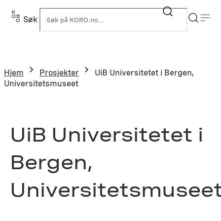
Hopp
til
Søk
K
innhold
Hjem
Prosjekter
UiB Universitetet i Bergen,
Universitetsmuseet
UiB Universitetet i
Bergen,
Universitetsmusee