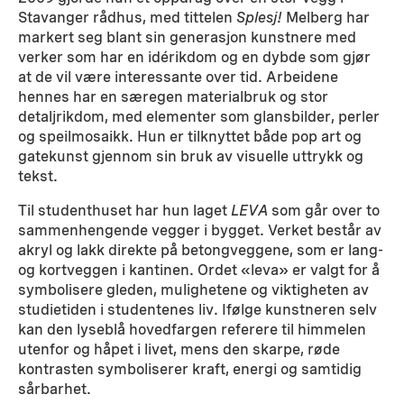
Stavanger rådhus, med tittelen
Splesj!
Melberg har
markert seg blant sin generasjon kunstnere med
verker som har en idérikdom og en dybde som gjør
at de vil være interessante over tid. Arbeidene
hennes har en særegen materialbruk og stor
detaljrikdom, med elementer som glansbilder, perler
og speilmosaikk. Hun er tilknyttet både pop art og
gatekunst gjennom sin bruk av visuelle uttrykk og
tekst.
Til studenthuset har hun laget
LEVA
som går over to
sammenhengende vegger i bygget. Verket består av
akryl og lakk direkte på betongveggene, som er lang-
og kortveggen i kantinen. Ordet «leva» er valgt for å
symbolisere gleden, mulighetene og viktigheten av
studietiden i studentenes liv. Ifølge kunstneren selv
kan den lyseblå hovedfargen referere til himmelen
utenfor og håpet i livet, mens den skarpe, røde
kontrasten symboliserer kraft, energi og samtidig
sårbarhet.