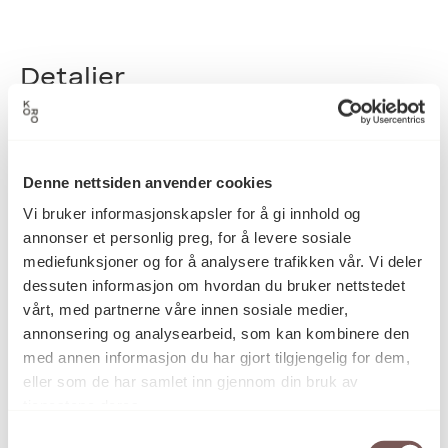
Detaljer
Denne nettsiden anvender cookies
Kjell Arholms gate 41, 4021
Adresse
Vi bruker informasjonskapsler for å gi innhold og
annonser et personlig preg, for å levere sosiale
mediefunksjoner og for å analysere trafikken vår. Vi deler
Rogaland
Fylke
dessuten informasjon om hvordan du bruker nettstedet
vårt, med partnerne våre innen sosiale medier,
annonsering og analysearbeid, som kan kombinere den
med annen informasjon du har gjort tilgjengelig for dem,
Elin Melberg
Kunstner
eller som de har samlet inn gjennom din bruk av
tjenestene deres.
Samtykkevalg
08.09.2011
Ferdigstilt dato