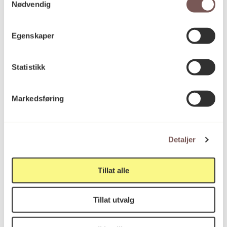
Nødvendig
Egenskaper
Ruth Hege Halstensen
Prosjektansvarlig
Statistikk
Hedevig Anker
Kunstkonsulent(er)
i kunstutvalget
Markedsføring
Statsbygg
Byggherre
Detaljer
Tillat alle
Link Arkitektur AS
Arkitektkontor
Tillat utvalg
Permanent
Varighet