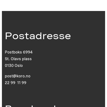
Postadresse
Postboks 6994
St. Olavs plass
0130 Oslo
post@koro.no
22 99 11 99