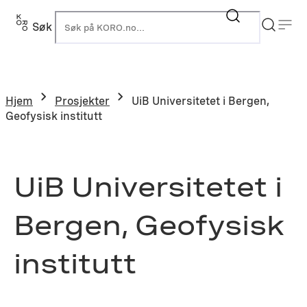
Hopp
til
Søk
K
innhold
Hjem
Prosjekter
UiB Universitetet i Bergen,
Geofysisk institutt
UiB Universitetet i
Bergen, Geofysisk
institutt