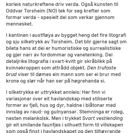
korleis naturkreftene driv verda. Også kunsten til
Oddvar Torsheim (NO) tek for seg krefter som
formar verda – spesielt dei som verkar gjennom
mennesket.
I kantinen i austfløya av bygget heng det fire litografi
og sju silketrykk av Torsheim. Det blir gjerne sagt om
bileta hans at dei er humoristiske og surrealistiske
og gjer narr av fordommar og vanetenking. Dei
detaljrike litografia i svart-kvitt gir skråblikk på
kvinnekroppen som attrådd objekt.
Den trufaste
brud
viser til dømes ein mann som ser ei brur med
krone og slør når han ser på høgrehanda si.
I silketrykka er uttrykket annleis: Her finn vi
variasjonar over eit havlandskap med stiliserte
former av fjell, hus og dyr, haldne i blåtonar med
innslag av raud- og gulnyansar. Stemninga er roleg,
nesten melankolsk. Men i trykket
Svart vestlending
gir eit smilande faunfjes i silhuett form til villskapen
som også finst i havlandskapet og den tilhøyrande