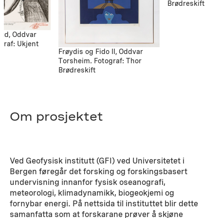
Brødreskift
rud, Oddvar
graf: Ukjent
Frøydis og Fido II, Oddvar
Torsheim. Fotograf: Thor
Brødreskift
Om prosjektet
Ved Geofysisk institutt (GFI) ved Universitetet i
Bergen føregår det forsking og forskingsbasert
undervisning innanfor fysisk oseanografi,
meteorologi, klimadynamikk, biogeokjemi og
fornybar energi. På nettsida til instituttet blir dette
samanfatta som at forskarane prøver å skjøne