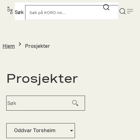
Hopp
til
Søk
K
innhold
Hjem
Prosjekter
Prosjekter
Oddvar Torsheim