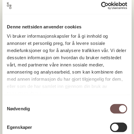
Denne nettsiden anvender cookies
Vi bruker informasjonskapsler for å gi innhold og
annonser et personlig preg, for å levere sosiale
mediefunksjoner og for å analysere trafikken vår. Vi deler
UiT Norges arktiske universitet,
dessuten informasjon om hvordan du bruker nettstedet
Tromsø, Realfagbygget
vårt, med partnerne våre innen sosiale medier,
annonsering og analysearbeid, som kan kombinere den
1989
med annen informasjon du har gjort tilgjengelig for dem,
eller som de har samlet inn gjennom din bruk av
tjenestene deres.
Samtykkevalg
Nødvendig
Egenskaper