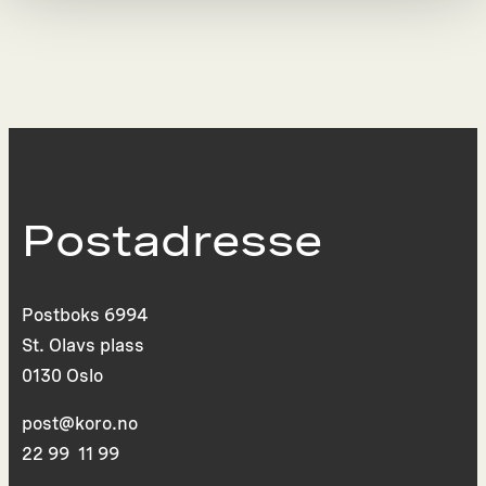
Postadresse
Postboks 6994
St. Olavs plass
0130 Oslo
post@koro.no
22 99 11 99