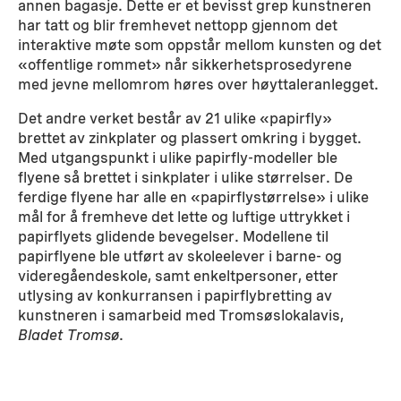
annen bagasje. Dette er et bevisst grep kunstneren
har tatt og blir fremhevet nettopp gjennom det
interaktive møte som oppstår mellom kunsten og det
«offentlige rommet» når sikkerhetsprosedyrene
med jevne mellomrom høres over høyttaleranlegget.
Det andre verket består av 21 ulike «papirfly»
brettet av zinkplater og plassert omkring i bygget.
Med utgangspunkt i ulike papirfly-modeller ble
flyene så brettet i sinkplater i ulike størrelser. De
ferdige flyene har alle en «papirflystørrelse» i ulike
mål for å fremheve det lette og luftige uttrykket i
papirflyets glidende bevegelser. Modellene til
papirflyene ble utført av skoleelever i barne- og
videregåendeskole, samt enkeltpersoner, etter
utlysing av konkurransen i papirflybretting av
kunstneren i samarbeid med Tromsøslokalavis,
Bladet Tromsø
.