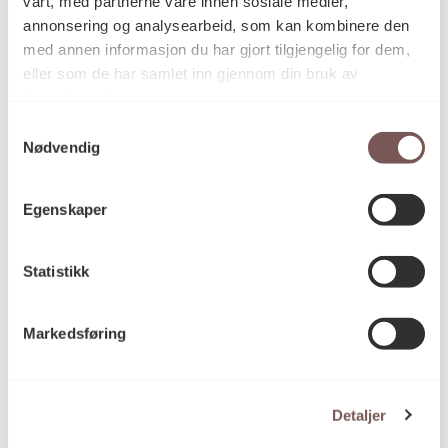
vårt, med partnerne våre innen sosiale medier,
Dag Wiersholm
Prosjektansvarlig
annonsering og analysearbeid, som kan kombinere den
Arild H. Eriksen
med annen informasjon du har gjort tilgjengelig for dem,
eller som de har samlet inn gjennom din bruk av
tjenestene deres.
Grethe Winther Svendsen
Kunstkonsulent(er)
Samtykkevalg
i kunstutvalget
Erling Stuart Rohde
Nødvendig
Egenskaper
Luftfartstilsynet
Byggherre
Statistikk
Permanent
Varighet
Markedsføring
Tilgjengelig for publikum
Tilgjengelighet
Detaljer