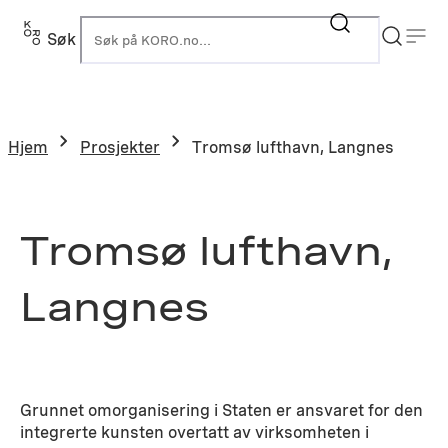
Hopp
til
Søk
K
innhold
Hjem
Prosjekter
Tromsø lufthavn, Langnes
Tromsø lufthavn,
Langnes
Grunnet omorganisering i Staten er ansvaret for den
integrerte kunsten overtatt av virksomheten i