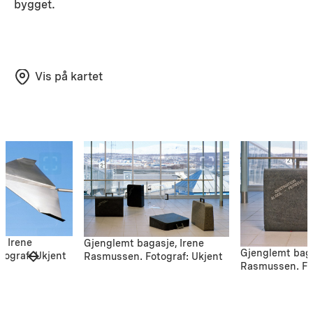
bygget.
Vis på kartet
y, Irene
Gjenglemt bagasje, Irene
Gjenglemt baga
ograf: Ukjent
Rasmussen. Fotograf: Ukjent
Rasmussen. Fot