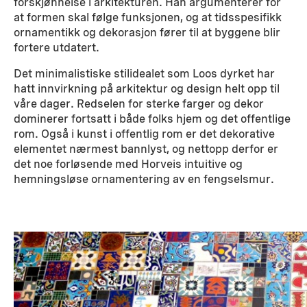
forskjønnelse i arkitekturen. Han argumenterer for
at formen skal følge funksjonen, og at tidsspesifikk
ornamentikk og dekorasjon fører til at byggene blir
fortere utdatert.
Det minimalistiske stilidealet som Loos dyrket har
hatt innvirkning på arkitektur og design helt opp til
våre dager. Redselen for sterke farger og dekor
dominerer fortsatt i både folks hjem og det offentlige
rom. Også i kunst i offentlig rom er det dekorative
elementet nærmest bannlyst, og nettopp derfor er
det noe forløsende med Horveis intuitive og
hemningsløse ornamentering av en fengselsmur.