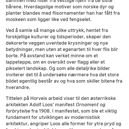
sammen med fliser fra vestlige hjem fra de siste
tiårene. Hverdagslige motiver som norske dyr og
planter blandes med flisornamenter han har fått fra
moskeen som ligger like ved fengselet.
Ved å samle så mange ulike uttrykk, hentet fra
forskjellige kulturer og tidsperioder, skaper den
dekorerte veggen uventede krysninger og nye
betydninger, men uten at egenarten til hver flis blir
borte. På avstand kan verket minne om et
lappeteppe, om en oversikt over flagg eller et
pikselert landskap. Og som alle detaljrike bilder
inviterer det til å undersøke nærmere hva det store
bildet egentlig består av og hva som skiller bitene fra
hverandre.
Tittelen på Horveis arbeid viser til den østerrikske
arkitekten Adolf Loos’ manifest
Ornament og
forbrytelse
fra 1908. I manifestet, som ble et viktig
fundament for utviklingen av modernistisk
arkitektur, angriper Loos alle former for ytre pryd og