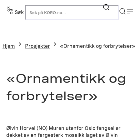
Hopp
til
Søk
K
innhold
Hjem
Prosjekter
«Ornamentikk og forbrytelser»
«Ornamentikk og
forbrytelser»
Øivin Horvei (NO) Muren utenfor Oslo fengsel er
dekket av en fargesterk mosaikk laget av Øivin