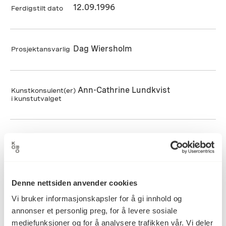
12.09.1996
Ferdigstilt dato
Dag Wiersholm
Prosjektansvarlig
Ann-Cathrine Lundkvist
Kunstkonsulent(er)
i kunstutvalget
A3 Arkitekter AS
Arkitektkontor
Statsbygg
Byggherre
Denne nettsiden anvender cookies
Vi bruker informasjonskapsler for å gi innhold og
annonser et personlig preg, for å levere sosiale
Permanent
mediefunksjoner og for å analysere trafikken vår. Vi deler
Varighet