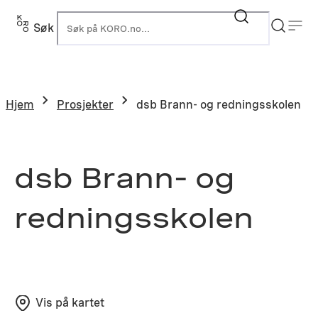
Hopp
til
Søk
K
innhold
Hjem
Prosjekter
dsb Brann- og redningsskolen
dsb Brann- og
redningsskolen
Vis på kartet