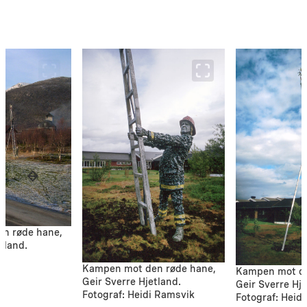
n røde hane,
tland.
nt
Kampen mot den røde hane,
Kampen mot de
Geir Sverre Hjetland.
Geir Sverre Hje
Fotograf: Heidi Ramsvik
Fotograf: Heid