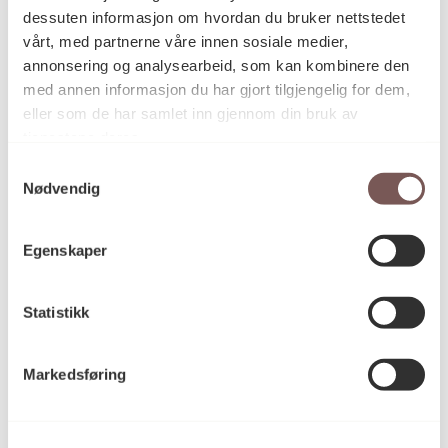
dessuten informasjon om hvordan du bruker nettstedet
vårt, med partnerne våre innen sosiale medier,
annonsering og analysearbeid, som kan kombinere den
Tilgjengelig for publikum
Tilgjengelighet
med annen informasjon du har gjort tilgjengelig for dem,
eller som de har samlet inn gjennom din bruk av
tjenestene deres.
Kunst til statens nybygg
Program
Samtykkevalg
Nødvendig
Egenskaper
Kunstverk
Statistikk
Markedsføring