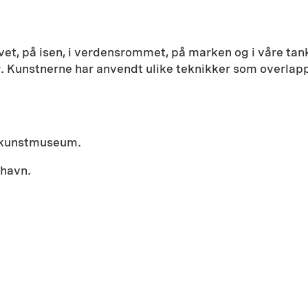
t, på isen, i verdensrommet, på marken og i våre tank
ur. Kunstnerne har anvendt ulike teknikker som overlapp
k kunstmuseum.
thavn.