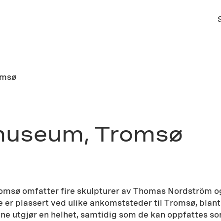
omsø
museum, Tromsø
omsø omfatter fire skulpturer av Thomas Nordström og
r plassert ved ulike ankomststeder til Tromsø, blant 
ne utgjør en helhet, samtidig som de kan oppfattes so