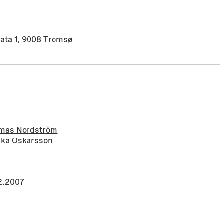
gata 1, 9008 Tromsø
mas Nordström
ika Oskarsson
12.2007