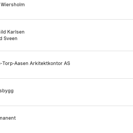
 Wiersholm
ild Karlsen
id Sveen
e-Torp-Aasen Arkitektkontor AS
tsbygg
manent