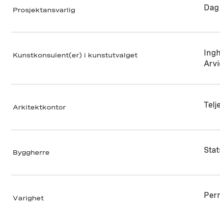
Dag
Prosjektansvarlig
Ingh
Kunstkonsulent(er) i kunstutvalget
Arv
Telj
Arkitektkontor
Sta
Byggherre
Per
Varighet