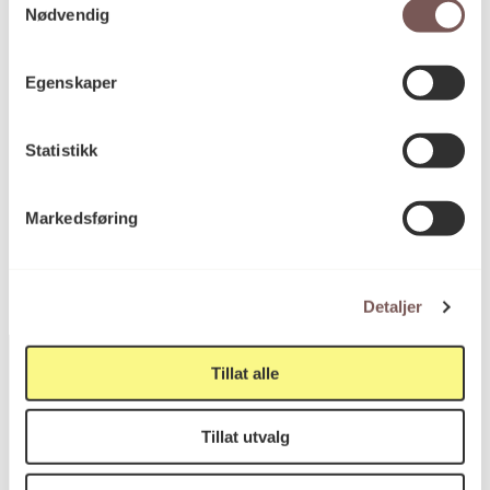
Nødvendig
Mål
Høyde: 350cm
Egenskaper
Bredde: 100cm
Dybde: 70cm
Statistikk
KORO.005776
Reference
Markedsføring
Detaljer
Tillat alle
Postadresse
Tillat utvalg