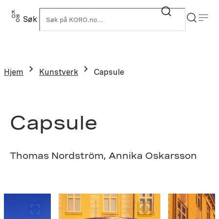
Hopp
til
Søk
K
innhold
Hjem
Kunstverk
Capsule
Capsule
Thomas Nordström, Annika Oskarsson