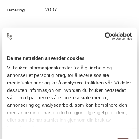
2007
Datering
Thomas Nordström
Kunstnere
Annika Oskarsson
Denne nettsiden anvender cookies
Formbøying, Lysinstallasjon, Metall,
Kategori
Vi bruker informasjonskapsler for å gi innhold og
Perforering, Skulptur, Sveising,
annonser et personlig preg, for å levere sosiale
Uterom, Valsing
mediefunksjoner og for å analysere trafikken vår. Vi deler
dessuten informasjon om hvordan du bruker nettstedet
vårt, med partnerne våre innen sosiale medier,
Laserskåret rustfritt stålplate,
annonsering og analysearbeid, som kan kombinere den
Teknikk og
materiale
overlappende vekter, fletting og
med annen informasjon du har gjort tilgjengelig for dem,
perforering for å skape ornamentikk
eller som de har samlet inn gjennom din bruk av
og lysmønstre
tjenestene deres.
Samtykkevalg