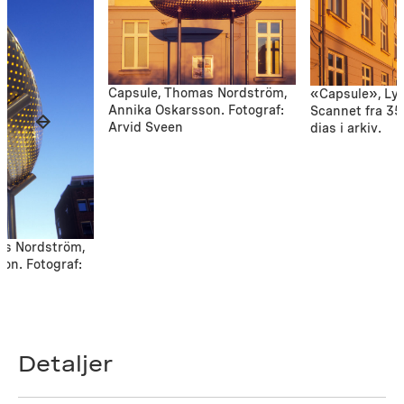
Capsule, Thomas Nordström,
«Capsule», Lys
Annika Oskarsson. Fotograf:
Scannet fra 35
Arvid Sveen
dias i arkiv.
as Nordström,
on. Fotograf:
Detaljer