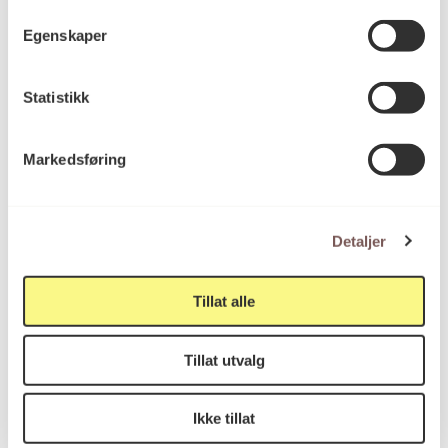
(uten tittel)
Egenskaper
Kirsti Aall
Statistikk
Markedsføring
Detaljer
Tillat alle
Tillat utvalg
Fremmed fisk
Ikke tillat
Oluf Føinum