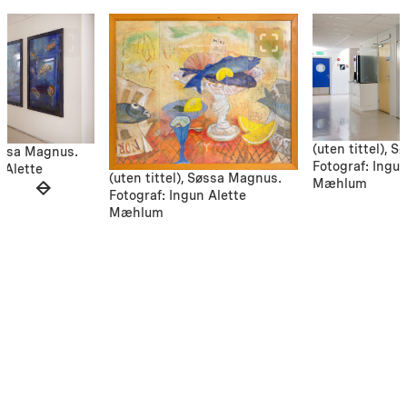
(uten tittel), 
Søssa Magnus.
Fotograf: Ingun
 Alette
(uten tittel), Søssa Magnus.
Mæhlum
Fotograf: Ingun Alette
Mæhlum