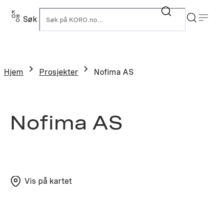
Hopp
til
Søk
K
innhold
Hjem
Prosjekter
Nofima AS
Nofima AS
Vis på kartet