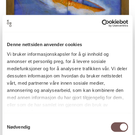
(uten tittel)
Denne nettsiden anvender cookies
Søssa Magnus
Vi bruker informasjonskapsler for å gi innhold og
annonser et personlig preg, for å levere sosiale
mediefunksjoner og for å analysere trafikken vår. Vi deler
dessuten informasjon om hvordan du bruker nettstedet
vårt, med partnerne våre innen sosiale medier,
annonsering og analysearbeid, som kan kombinere den
med annen informasjon du har gjort tilgjengelig for dem,
eller som de har samlet inn gjennom din bruk av
tjenestene deres.
Samtykkevalg
Nødvendig