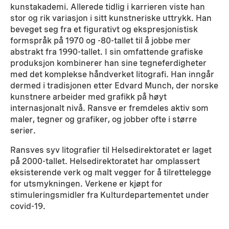
kunstakademi. Allerede tidlig i karrieren viste han
stor og rik variasjon i sitt kunstneriske uttrykk. Han
beveget seg fra et figurativt og ekspresjonistisk
formspråk på 1970 og -80-tallet til å jobbe mer
abstrakt fra 1990-tallet. I sin omfattende grafiske
produksjon kombinerer han sine tegneferdigheter
med det komplekse håndverket litografi. Han inngår
dermed i tradisjonen etter Edvard Munch, der norske
kunstnere arbeider med grafikk på høyt
internasjonalt nivå. Ransve er fremdeles aktiv som
maler, tegner og grafiker, og jobber ofte i større
serier.
Ransves syv litografier til Helsedirektoratet er laget
på 2000-tallet. Helsedirektoratet har omplassert
eksisterende verk og malt vegger for å tilrettelegge
for utsmykningen. Verkene er kjøpt for
stimuleringsmidler fra Kulturdepartementet under
covid-19.