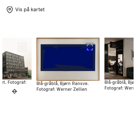
Vis på kartet
et. Fotograf:
Blå-gråblå, Bjø
Blå-gråblå, Bjørn Ransve.
Fotograf: Wern
Fotograf: Werner Zellien