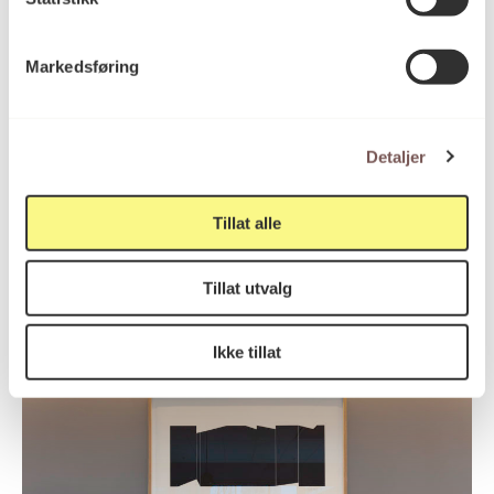
Markedsføring
Detaljer
Tillat alle
Tillat utvalg
Mykt bilde, variant 2
Bjørn Ransve
Ikke tillat