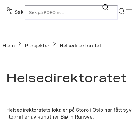
Hopp
til
Søk
K
innhold
Hjem
Prosjekter
Helsedirektoratet
Helsedirektoratet
Helsedirektoratets lokaler på Storo i Oslo har fått syv
litografier av kunstner Bjørn Ransve.