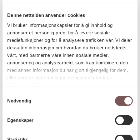
Denne nettsiden anvender cookies
Vi bruker informasjonskapsler for å gi innhold og
Blå-gråblå
annonser et personlig preg, for å levere sosiale
Bjørn Ransve
mediefunksjoner og for å analysere trafikken vår. Vi deler
dessuten informasjon om hvordan du bruker nettstedet
vårt, med partnerne våre innen sosiale medier,
annonsering og analysearbeid, som kan kombinere den
med annen informasjon du har gjort tilgjengelig for dem,
eller som de har samlet inn gjennom din bruk av
tjenestene deres.
Samtykkevalg
Nødvendig
Egenskaper
Statistikk