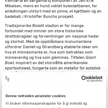
fremførte en sørgemarsj komponert av Jan-Erik
Mikalsen, mens en hund voktet kulestøtbanen, for
anledningen utstyrt med en pinne, et kjøttbein og en
badeball, i Kristoffer Buschs prosjekt.
Tradisjonsrike Bislett stadion er for mange
forbundet med minner om store historiske
idrettsbragder og forventninger om nasjonal heder
og storhet. Med de oppblåsbare monumentene
utfordrer Daniell og Strandberg etablerte ideer om
hva et minnesmerke er, hva som betraktes som
minneverdig og hva som glemmes. Tittelen
Giant
Bowl
, inspirert av det storslåtte amerikanske
sportsshowet, fungerte som en metafor for estetisk
oppblåsthet og storslagenhet: Kunstnerne fylte
bokstavelig talt ideene sine med luft. Resultatet var
gigantiske oppblåsbare byggverk, naturkatastrofer
og dinosaurer.
Denne nettsiden anvender cookies
Vi bruker informasjonskapsler for å gi innhold og