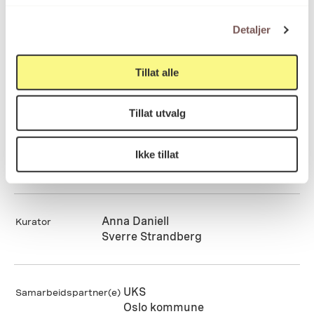
Detaljer
Bislett Stadion, Oslo
Adresse
Tillat alle
Oslo
Fylke
Tillat utvalg
Ikke tillat
15.05.2010
Ferdigstilt dato
Anna Daniell
Kurator
Sverre Strandberg
UKS
Samarbeidspartner(e)
Oslo kommune