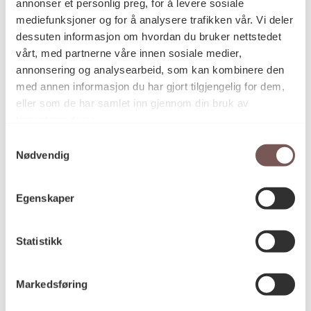
annonser et personlig preg, for å levere sosiale
Deltakende kunstnere
mediefunksjoner og for å analysere trafikken vår. Vi deler
dessuten informasjon om hvordan du bruker nettstedet
vårt, med partnerne våre innen sosiale medier,
annonsering og analysearbeid, som kan kombinere den
Samuli Blatter (FIN), Roger Egseth (NO), Jamilla
med annen informasjon du har gjort tilgjengelig for dem,
Drott (SE), Haris Epaminonda (CY), Jan Freuchen
eller som de har samlet inn gjennom din bruk av
(NO), Jorunn Hancke Øgstad NO), Marianne Hurum
(NO), Steinar Haga Kristensen (NO), Rachel de Joode
tjenestene deres.
(NL), Kaja Leijon (NO), Per-Oskar Leu (NO), Josefine
Samtykkevalg
Lyche (NO), Jan Erik Mikalsen (NO), Norstrand
Nødvendig
Janitsjar (NO), Børre Sæthre (NO), Helmut Smits
(NL), Anders Smebye (NO), Kristian Øverland Dahl
(NO), Arne Vinnem (NO), Tori Wrånes (NO) og Heimo
Egenskaper
Zobernig (AU).
Statistikk
Detaljer
Markedsføring