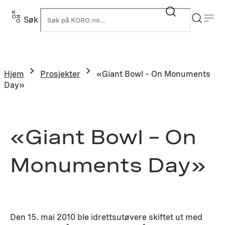
Hopp
til
Søk
K
innhold
Hjem
Prosjekter
«Giant Bowl – On Monuments
Day»
«Giant Bowl – On
Monuments Day»
Den 15. mai 2010 ble idrettsutøvere skiftet ut med