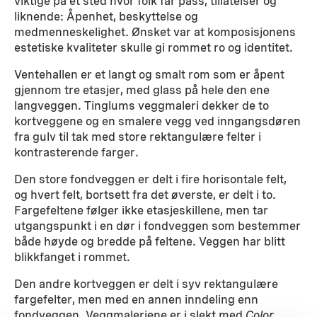
viktige på et sted hvor folk får pass, tillatelser og
liknende: Åpenhet, beskyttelse og
medmenneskelighet. Ønsket var at komposisjonens
estetiske kvaliteter skulle gi rommet ro og identitet.
Ventehallen er et langt og smalt rom som er åpent
gjennom tre etasjer, med glass på hele den ene
langveggen. Tinglums veggmaleri dekker de to
kortveggene og en smalere vegg ved inngangsdøren
fra gulv til tak med store rektangulære felter i
kontrasterende farger.
Den store fondveggen er delt i fire horisontale felt,
og hvert felt, bortsett fra det øverste, er delt i to.
Fargefeltene følger ikke etasjeskillene, men tar
utgangspunkt i en dør i fondveggen som bestemmer
både høyde og bredde på feltene. Veggen har blitt
blikkfanget i rommet.
Den andre kortveggen er delt i syv rektangulære
fargefelter, men med en annen inndeling enn
fondveggen. Veggmaleriene er i slekt med
Color