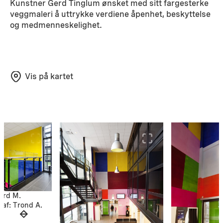
Kunstner Gerd Tinglum ønsket med sitt fargesterke
veggmaleri å uttrykke verdiene åpenhet, beskyttelse
og medmenneskelighet.
Vis på kartet
erd M.
raf: Trond A.