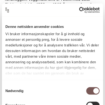
Field
-maleriet fra 1950- og 1960-årene, en form for
abstrakt ekspresjonisme der de fokuserte på farger
og enkle, geometriske mønstre. Fargenes stofflighet
og liv i overflaten er skapt gjennom mange tynne lag
av maling.
Denne nettsiden anvender cookies
Vi bruker informasjonskapsler for å gi innhold og
Gerd Tinglum (f. 1951) er utdannet ved Statens
Kunstakademi, Hochschule für Bildende Künste,
annonser et personlig preg, for å levere sosiale
Hamburg, og Tōkyō Geijutsu Daigaku (Tokyos
mediefunksjoner og for å analysere trafikken vår. Vi deler
Kunstuniversitet). Hun arbeider konseptuelt, og
dessuten informasjon om hvordan du bruker nettstedet
farger har en sentral plass i kunstnerskapet.
vårt, med partnerne våre innen sosiale medier,
Verkene hennes er innkjøpt av blant andre
annonsering og analysearbeid, som kan kombinere den
Nasjonalmuseet og Bergen Universitet, og hun har
med annen informasjon du har gjort tilgjengelig for dem,
hatt offentlige oppdrag for blant annet Asker og
eller som de har samlet inn gjennom din bruk av
Bærum sykehus, Halden fengsel og senest den
tjenestene deres.
norske ambassaden i New Delhi. Hun er rektor for
Kunsthøgskolen i Bergen.
Samtykkevalg
Nødvendig