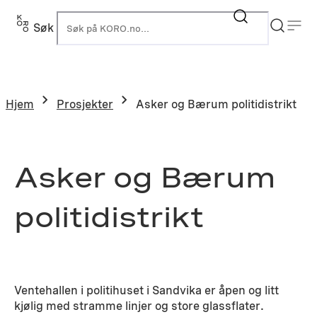
Hopp
til
Søk
K
innhold
Hjem
Prosjekter
Asker og Bærum politidistrikt
Asker og Bærum
politidistrikt
Ventehallen i politihuset i Sandvika er åpen og litt
kjølig med stramme linjer og store glassflater.