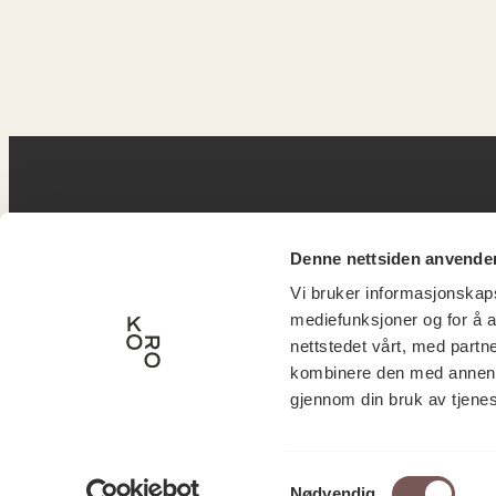
Postadresse
B
Denne nettsiden anvende
Vi bruker informasjonskapsl
mediefunksjoner og for å a
Postboks 6994
Victor
nettstedet vårt, med part
kombinere den med annen in
St. Olavs plass
inngan
gjennom din bruk av tjene
0130 Oslo
0251 O
post@koro.no
Samtykkevalg
22 99 11 99
Nødvendig