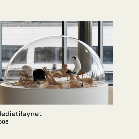
edietilsynet
008