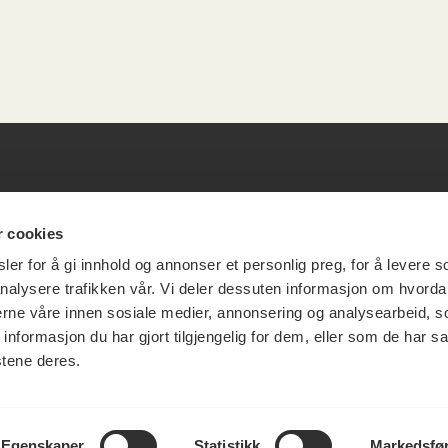
esøksadresse
Vikt
r cookies
er for å gi innhold og annonser et personlig preg, for å levere s
info
nalysere trafikken vår. Vi deler dessuten informasjon om hvorda
ia Terrasse 11
nerne våre innen sosiale medier, annonsering og analysearbeid, 
formasjon du har gjort tilgjengelig for dem, eller som de har sa
g Løkkeveien,
stene deres.
slo
Utbetaling og 
Personvernerk
Om opphavsre
Dokumentasjo
Egenskaper
Statistikk
Markedsfø