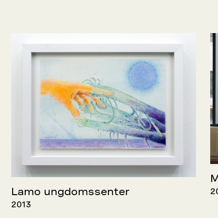
M
2
Lamo ungdomssenter
2013