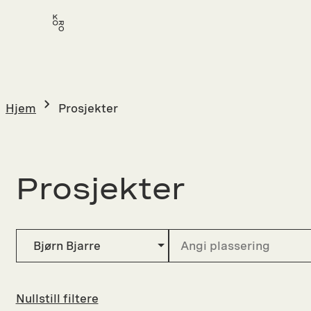
Hopp
til
innhold
Hjem
Prosjekter
Prosjekter
Bjørn Bjarre
Nullstill filtere