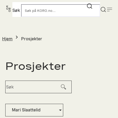
Hopp
til
Søk
K
innhold
Hjem
Prosjekter
Prosjekter
Mari Slaattelid