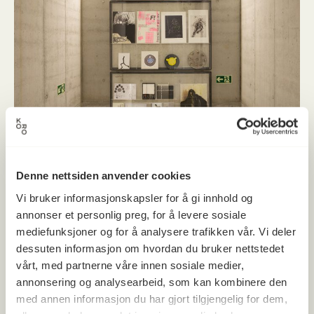
Denne nettsiden anvender cookies
Vi bruker informasjonskapsler for å gi innhold og
annonser et personlig preg, for å levere sosiale
mediefunksjoner og for å analysere trafikken vår. Vi deler
dessuten informasjon om hvordan du bruker nettstedet
vårt, med partnerne våre innen sosiale medier,
annonsering og analysearbeid, som kan kombinere den
UiB Universitetet i Bergen, Fakultet
med annen informasjon du har gjort tilgjengelig for dem,
for kunst, musikk og design