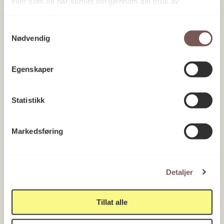
eller som de har samlet inn gjennom din bruk av
Vestland 2017
tjenestene deres.
Samtykkevalg
Nødvendig
Egenskaper
Statistikk
Markedsføring
Detaljer
Den norske ambassadørboligen i
Sofia
Tillat alle
Utlandet 2010