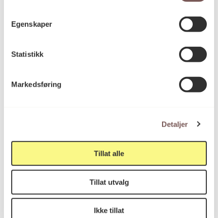
A-blokken, hovedinngangen.
Outi Pieski
Den samisk-finske kunstneren Outi Pieski er i
Egenskaper
gang med arbeidet med
AAhkA
, et
monumentalt kunstverk til A-blokken.
Statistikk
November kl. 16:30 – 17:00
Innkjøp av kunst til
H-Blokk.
Innkjøp av samtidskunst er en viktig del av
Markedsføring
arbeidet med kunsten til nytt
regjeringskvartal. Bli kjent med et av
innkjøpene, skulpturene fra verksserien
Glowing Phalanges
av Ahmed Umar.
Detaljer
Desember kl. 16:30 – 17:00
D-blokken. Vestibylen ved Statsministerens
Tillat alle
kontor. Hanna Ryggen
Vi lever på en stjerne
.
Hva ble gjort med Hanna Ryggens kjente
Tillat utvalg
tekstilarbeid i tiden etter 22. juli?
Ikke tillat