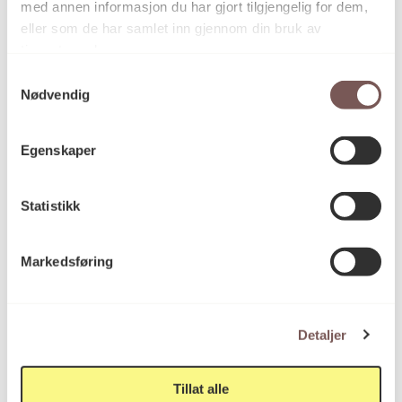
med annen informasjon du har gjort tilgjengelig for dem,
eller som de har samlet inn gjennom din bruk av
tjenestene deres.
Samtykkevalg
Nødvendig
Norsk reiselivsmuseum
Vestland 2014
Egenskaper
Statistikk
Markedsføring
Detaljer
Tillat alle