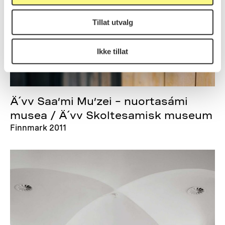
Tillat utvalg
Ikke tillat
Ä´vv Saa’mi Mu’zei – nuortasámi
musea / Ä´vv Skoltesamisk museum
Finnmark 2011