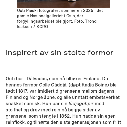
Outi Pieski fotografert sommeren 2025 i det
gamle Nasjonalgalleriet i Oslo, der
forgyllingsarbeidet ble gjort. Foto: Trond
Isaksen / KORO
Inspirert av sin stolte formor
Outi bor i Dálvadas, som nå tilhører Finland. Da
hennes formor Golle Gáddjá, (døpt Kadja Boine) ble
født i 1817, var imidlertid grensene mellom dagens
Finland og Norge åpne, og alle unntatt embetsverket
snakket samisk. Hun bar sin
ládjogáhpir
med
stolthet og drev med rein på begge sider av
grensene, som stengte i 1852. Hun hadde sin egen
reinflokk, og tilhørte den siste generasjonen som fritt