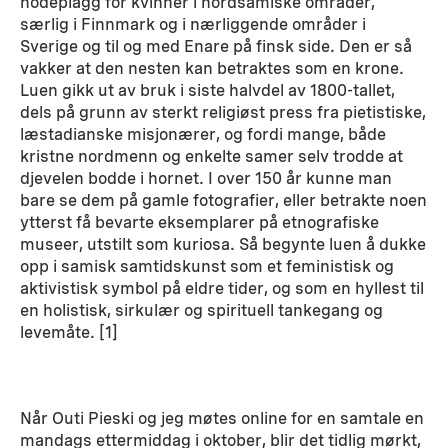
hodeplagg for kvinner i nordsamiske områder,
særlig i Finnmark og i nærliggende områder i
Sverige og til og med Enare på finsk side. Den er så
vakker at den nesten kan betraktes som en krone.
Luen gikk ut av bruk i siste halvdel av 1800-tallet,
dels på grunn av sterkt religiøst press fra pietistiske,
læstadianske misjonærer, og fordi mange, både
kristne nordmenn og enkelte samer selv trodde at
djevelen bodde i hornet. I over 150 år kunne man
bare se dem på gamle fotografier, eller betrakte noen
ytterst få bevarte eksemplarer på etnografiske
museer, utstilt som kuriosa. Så begynte luen å dukke
opp i samisk samtidskunst som et feministisk og
aktivistisk symbol på eldre tider, og som en hyllest til
en holistisk, sirkulær og spirituell tankegang og
levemåte. [1]
Når Outi Pieski og jeg møtes online for en samtale en
mandags ettermiddag i oktober, blir det tidlig mørkt,