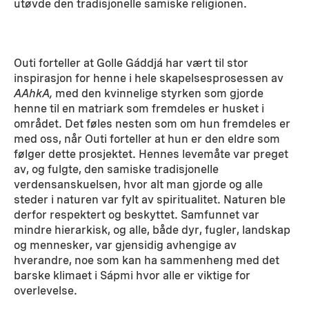
utøvde den tradisjonelle samiske religionen.
Outi forteller at Golle Gáddjá har vært til stor
inspirasjon for henne i hele skapelsesprosessen av
AAhkA,
med den kvinnelige styrken som gjorde
henne til en matriark som fremdeles er husket i
området. Det føles nesten som om hun fremdeles er
med oss, når Outi forteller at hun er den eldre som
følger dette prosjektet. Hennes levemåte var preget
av, og fulgte, den samiske tradisjonelle
verdensanskuelsen, hvor alt man gjorde og alle
steder i naturen var fylt av spiritualitet. Naturen ble
derfor respektert og beskyttet. Samfunnet var
mindre hierarkisk, og alle, både dyr, fugler, landskap
og mennesker, var gjensidig avhengige av
hverandre, noe som kan ha sammenheng med det
barske klimaet i Sápmi hvor alle er viktige for
overlevelse.