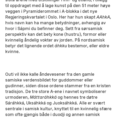
til oppdraget med å lage kunst på den 51 meter høye
veggen i Pyramiderommet i A-blokka i det nye
Regjeringskvartalet i Oslo. Her har hun skapt
AAhkA
,
hvis navn kan ha mange betydninger, avhengig av
hvor i Sápmi du befinner deg. Sett fra sørsamisk
perspektiv kan det bety kone (hustru), formor eller
kvinnelig åndelig vokter av jorden. På nordsamisk
betyr det lignende ordet
áhkku
bestemor, eller eldre
kvinne.
Outi vil ikke kalle åndevesener fra den gamle
samiske verdensbildet for guddommer eller
gudinner, siden disse ordene stammer fra en kristen
tradisjon. De tre store A-ene i navnet symboliserer
urmoderen,
Máttaráhkká
og hennes tre døtre
Sáráhkká, Uksáhkká og Juoksáhkká. Alle er svært
sentrale i samisk kultur, knyttet til en kvinnelig sfære
som ofte gjengis både i duodji og annen samisk