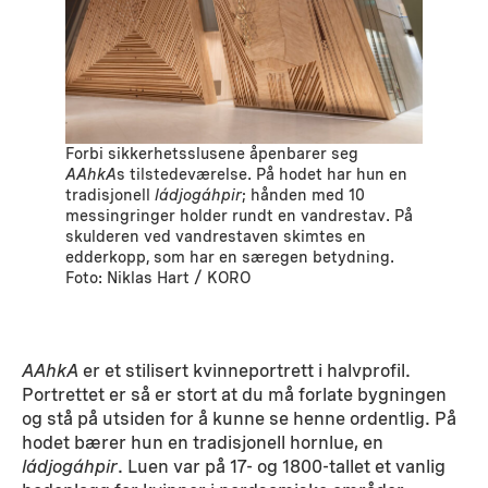
Forbi sikkerhetsslusene åpenbarer seg
AAhkA
s tilstedeværelse. På hodet har hun en
tradisjonell
ládjogáhpir
; hånden med 10
messingringer holder rundt en vandrestav. På
skulderen ved vandrestaven skimtes en
edderkopp, som har en særegen betydning.
Foto: Niklas Hart / KORO
AAhkA
er et stilisert kvinneportrett i halvprofil.
Portrettet er så er stort at du må forlate bygningen
og stå på utsiden for å kunne se henne ordentlig. På
hodet bærer hun en tradisjonell hornlue, en
ládjogáhpir
. Luen var på 17- og 1800-tallet et vanlig