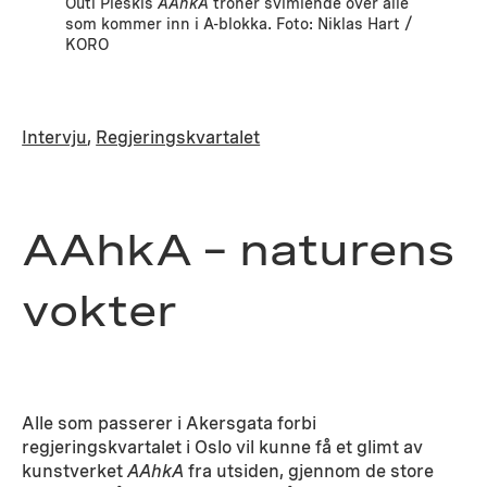
Outi Pieskis
AAhkA
troner svimlende over alle
som kommer inn i A-blokka. Foto: Niklas Hart /
KORO
Intervju
, 
Regjeringskvartalet
AAhkA – naturens
vokter
Alle som passerer i Akersgata forbi
regjeringskvartalet i Oslo vil kunne få et glimt av
kunstverket
AAhkA
fra utsiden, gjennom de store