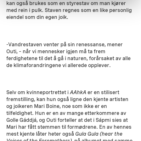
kan også brukes som en styrestav om man kjører
med rein i pulk. Staven regnes som en like personlig
eiendel som din egen joik.
-Vandrestaven venter på sin renessanse, mener
Outi, – når vi mennesker igjen må ta frem
ferdighetene til det å gå i naturen, forårsaket av alle
de klimaforandringene vi allerede opplever.
Selv om kvinneportrettet i
AAhkA
er en stilisert
fremstilling, kan hun også ligne den kjente artisten
og joikeren Mari Boine, noe som ikke er en
tilfeldighet. Hun er en av mange etterkommere av
Golle Gáddjá, og Outi forteller at det i Sápmi sies at
Mari har fått stemmen til formødrene. En av hennes
mest kjente låter heter også
Gula Gula (hear the
Voices of the Foremothers)
, på albumet med samme