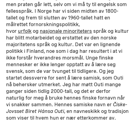
men praten går lett, selv om vi må ty til engelsk som
fellesspråk. I Norge har vi siden midten av 1800-
tallet og frem til slutten av 1960-tallet hatt en
målrettet fornorskningspolitikk,
hvor
urfolk
og
nasjonale minoriteters
språk og kultur
har blitt motarbeidet og erstattet av den norske
majoritetens språk og kultur. Det var en lignende
politikk i Finland, noe som i dag har resultert i at vi
ikke forstår hverandres morsmål. Unge finske
mennesker er ikke lenger opptatt av å lære seg
svensk, som de var tvunget til tidligere. Og jeg
startet dessverre for sent å lære samisk, som Outi
nå behersker utmerket. Jeg har møtt Outi mange
ganger siden tidlig 2000-tall, og det er derfor
naturlig for meg å bruke hennes finske fornavn når
vi snakker sammen. Hennes samiske navn er
Čiske-
Jovsset Biret Hánsa Outi
, en navneskikk og tradisjon
som viser til hvem hun er nær etterkommer av.