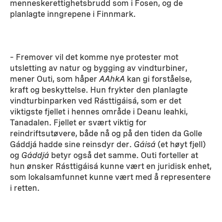
menneskerettighetsbrudd som i Fosen, og de
planlagte inngrepene i Finnmark.
– Fremover vil det komme nye protester mot
utsletting av natur og bygging av vindturbiner,
mener Outi, som håper
AAhkA
kan gi forståelse,
kraft og beskyttelse. Hun frykter den planlagte
vindturbinparken ved Rásttigáisá, som er det
viktigste fjellet i hennes område i Deanu leahki,
Tanadalen. Fjellet er svært viktig for
reindriftsutøvere, både nå og på den tiden da Golle
Gáddjá hadde sine reinsdyr der.
Gáisá
(et høyt fjell)
og
Gáddjá
betyr også det samme. Outi forteller at
hun ønsker Rásttigáisá kunne vært en juridisk enhet,
som lokalsamfunnet kunne vært med å representere
i retten.