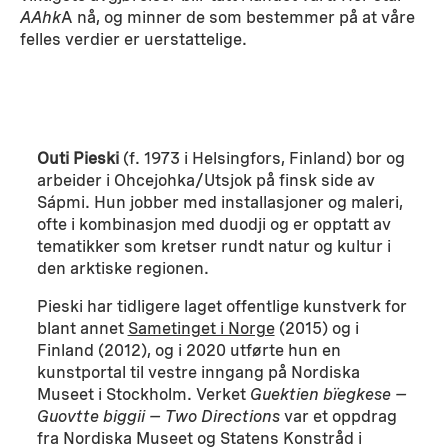
AAhk
A nå, og minner de som bestemmer på at våre
felles verdier er uerstattelige.
Outi Pieski
(f. 1973 i Helsingfors, Finland) bor og
arbeider i Ohcejohka/Utsjok på finsk side av
Sápmi. Hun jobber med installasjoner og maleri,
ofte i kombinasjon med duodji og er opptatt av
tematikker som kretser rundt natur og kultur i
den arktiske regionen.
Pieski har tidligere laget offentlige kunstverk for
blant annet
Sametinget i Norge
(2015) og i
Finland (2012), og i 2020 utførte hun en
kunstportal til vestre inngang på Nordiska
Museet i Stockholm. Verket
Guektien bïegkese –
Guovtte biggii – Two Directions
var et oppdrag
fra Nordiska Museet og Statens Konstråd i