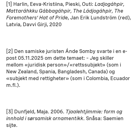
[1] Harlin, Eeva-Kristiina, Pieski, Outi:
Ladjogáhpir,
Mattaráhkku Gábbagáhpir, The Ládjogáhpir, The
Foremothers’ Hat of Pride
, Jan Erik Lundström (red),
Latvia, Davvi Girji, 2020
[2] Den samiske juristen Ánde Somby svarte i en e-
post 05.11.2025 om dette temaet: –
J
eg skiller
mellom «juridisk person»/«rettssubjekt» (som i
New Zealand, Spania, Bangladesh, Canada) og
«subjekt med rettigheter» (som i Colombia, Ecuador
m.fl.).
[3] Dunfjeld, Maja. 2006.
Tjaalehtjimmie: form og
innhold i sørsamisk ornamentikk
. Snåsa: Saemien
sijte.