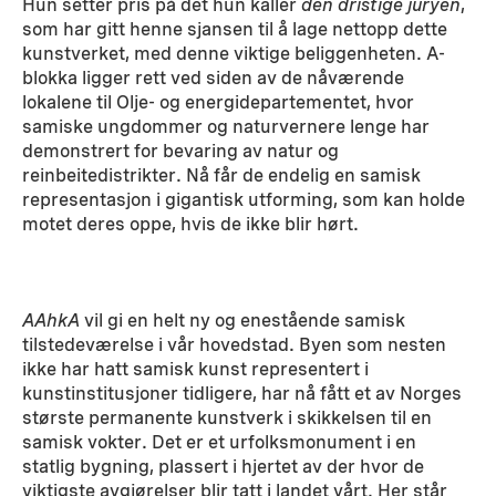
Hun setter pris på det hun kaller
den dristige juryen
,
som har gitt henne sjansen til å lage nettopp dette
kunstverket, med denne viktige beliggenheten. A-
blokka ligger rett ved siden av de nåværende
lokalene til Olje- og energidepartementet, hvor
samiske ungdommer og naturvernere lenge har
demonstrert for bevaring av natur og
reinbeitedistrikter. Nå får de endelig en samisk
representasjon i gigantisk utforming, som kan holde
motet deres oppe, hvis de ikke blir hørt.
AAhkA
vil gi en helt ny og enestående samisk
tilstedeværelse i vår hovedstad. Byen som nesten
ikke har hatt samisk kunst representert i
kunstinstitusjoner tidligere, har nå fått et av Norges
største permanente kunstverk i skikkelsen til en
samisk vokter. Det er et urfolksmonument i en
statlig bygning, plassert i hjertet av der hvor de
viktigste avgjørelser blir tatt i landet vårt. Her står