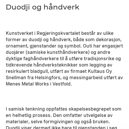
Duodji og håndverk
Kunstverket i Regjeringskvartalet består av ulike
former av duodji og håndverk, både som dekorasjon,
ornament, gjenstander og symbol. Outi har engasjert
duojárer (samiske kunsthåndverkere) og andre
dyktige faghåndverkere til å utføre tradisjonsrike og
tidkrevende håndverksteknikker som legging av
resirkulert bladgull, utført av firmaet Kultaus Oy
Snellman fra Helsingfors, og messingarbeid utført av
Menes Metal Works i Vestfold.
I samisk tenkning oppfattes skapelsesbegrepet som
en helhetlig prosess. Den omfatter utvelgelse av
materialer, selve formgivingen og også bruken.
Duodji viser dermed ikke bare til gjenstanden i seg