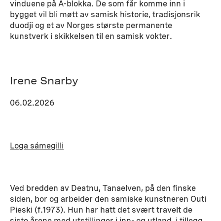
vinduene på A-blokka. De som får komme inn i
bygget vil bli møtt av samisk historie, tradisjonsrik
duodji og et av Norges største permanente
kunstverk i skikkelsen til en samisk vokter.
Irene Snarby
06.02.2026
Loga sámegilli
Ved bredden av Deatnu, Tanaelven, på den finske
siden, bor og arbeider den samiske kunstneren Outi
Pieski (f.1973). Hun har hatt det svært travelt de
siste årene med utstillinger i inn- og utland, i tillegg