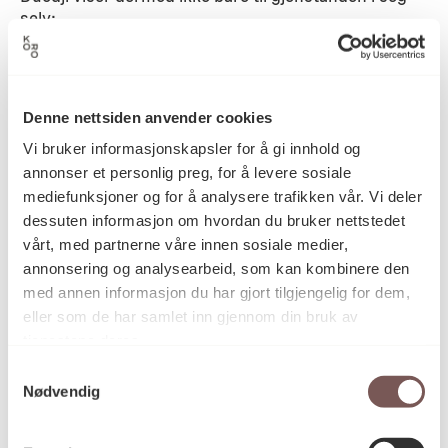
selv:
– For meg er duodji vår forbindelse til hverandre, til
Denne nettsiden anvender cookies
tidligere og fremtidige generasjoner, og til andre
levende vesener, forteller Outi. – Duodji innehar
Vi bruker informasjonskapsler for å gi innhold og
både kreftene og energien i materialene selv, og fra
annonser et personlig preg, for å levere sosiale
duojáren, utøveren.
mediefunksjoner og for å analysere trafikken vår. Vi deler
dessuten informasjon om hvordan du bruker nettstedet
vårt, med partnerne våre innen sosiale medier,
annonsering og analysearbeid, som kan kombinere den
1: Outi legger siste hånd på vandrestavene før de leveres
med annen informasjon du har gjort tilgjengelig for dem,
til regjeringskvartalet. Stavene ble montert på AAhkA
eller som de har samlet inn gjennom din bruk av
seinhøsten 2025. Alle foto: Christian Tunge / KORO
tjenestene deres.
Samtykkevalg
Nødvendig
AAhkA
har mange fortolkningslag, og jo dypere
kjennskap man har til samisk kultur, jo flere
betydninger kan man legge til verket. Bladgull, som