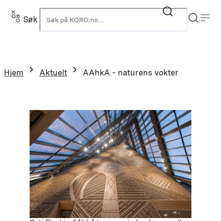
Hopp
til
Søk
K
innhold
Hjem
Aktuelt
AAhkA – naturens vokter