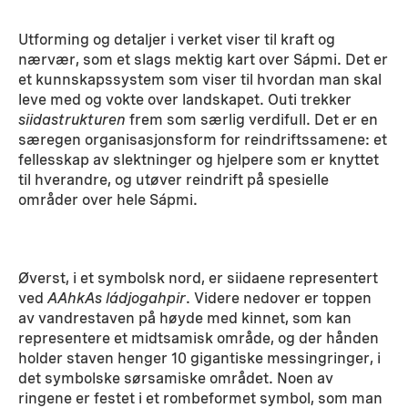
Utforming og detaljer i verket viser til kraft og
nærvær, som et slags mektig kart over Sápmi. Det er
et kunnskapssystem som viser til hvordan man skal
leve med og vokte over landskapet. Outi trekker
siidastrukturen
frem som særlig verdifull. Det er en
særegen organisasjonsform for reindriftssamene: et
fellesskap av slektninger og hjelpere som er knyttet
til hverandre, og utøver reindrift på spesielle
områder over hele Sápmi.
Øverst, i et symbolsk nord, er siidaene representert
ved
AAhkAs
ládjogahpir
. Videre nedover er toppen
av vandrestaven på høyde med kinnet, som kan
representere et midtsamisk område, og der hånden
holder staven henger 10 gigantiske messingringer, i
det symbolske sørsamiske området. Noen av
ringene er festet i et rombeformet symbol, som man